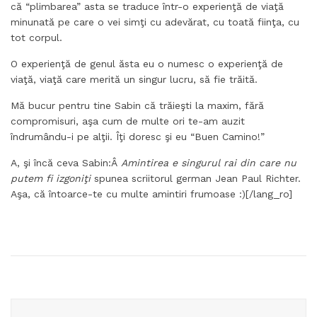
că “plimbarea” asta se traduce într-o experienţă de viaţă
minunată pe care o vei simţi cu adevărat, cu toată fiinţa, cu
tot corpul.
O experienţă de genul ăsta eu o numesc o experienţă de
viaţă, viaţă care merită un singur lucru, să fie trăită.
Mă bucur pentru tine Sabin că trăieşti la maxim, fără
compromisuri, aşa cum de multe ori te-am auzit
îndrumându-i pe alţii. Îţi doresc şi eu “Buen Camino!”
A, şi încă ceva Sabin:Â
Amintirea e singurul rai din care nu
putem fi izgoniţi
spunea scriitorul german Jean Paul Richter.
Aşa, că întoarce-te cu multe amintiri frumoase :)[/lang_ro]