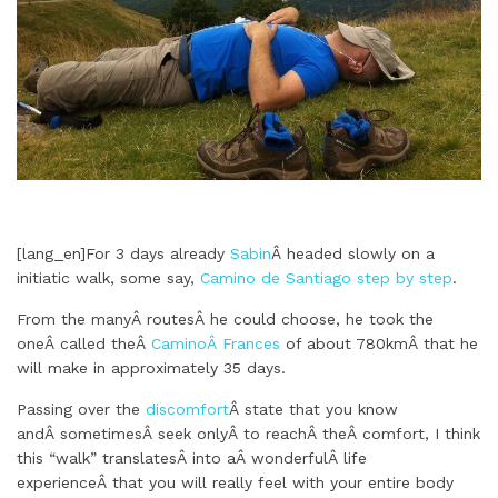
[lang_en]For 3 days already
Sabin
Â headed slowly on a
initiatic walk, some say,
Camino de Santiago step by step
.
From the manyÂ routesÂ he could choose, he took the
oneÂ called theÂ
CaminoÂ Frances
of about 780kmÂ that he
will make in approximately 35 days.
Passing over the
discomfort
Â state that you know
andÂ sometimesÂ seek onlyÂ to reachÂ theÂ comfort, I think
this “walk” translatesÂ into aÂ wonderfulÂ life
experienceÂ that you will really feel with your entire body