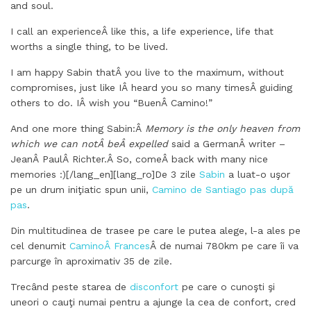
and soul.
I call an experienceÂ like this, a life experience, life that
worths a single thing, to be lived.
I am happy Sabin thatÂ you live to the maximum, without
compromises, just like IÂ heard you so many timesÂ guiding
others to do. IÂ wish you “BuenÂ Camino!”
And one more thing Sabin:Â
Memory is the only heaven from
which we can notÂ beÂ expelled
said a GermanÂ writer –
JeanÂ PaulÂ Richter.Â So, comeÂ back with many nice
memories :)[/lang_en][lang_ro]De 3 zile
Sabin
a luat-o uşor
pe un drum iniţiatic spun unii,
Camino de Santiago pas după
pas
.
Din multitudinea de trasee pe care le putea alege, l-a ales pe
cel denumit
CaminoÂ Frances
Â de numai 780km pe care îi va
parcurge în aproximativ 35 de zile.
Trecând peste starea de
disconfort
pe care o cunoşti şi
uneori o cauţi numai pentru a ajunge la cea de confort, cred