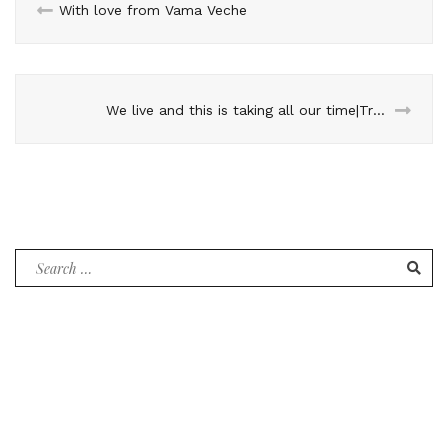
With love from Vama Veche
We live and this is taking all our time|Trăim şi asta ne ocupă tot timpul
Search
for: