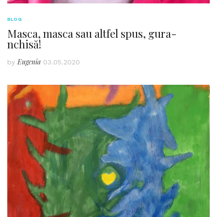
BLOG
Masca, masca sau altfel spus, gura-
nchisă!
Eugenia
by
03.05.2020