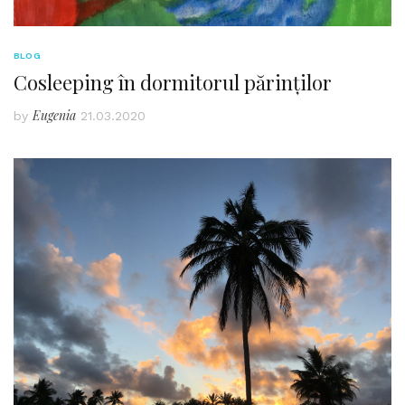
BLOG
Cosleeping în dormitorul părinților
Eugenia
by
21.03.2020