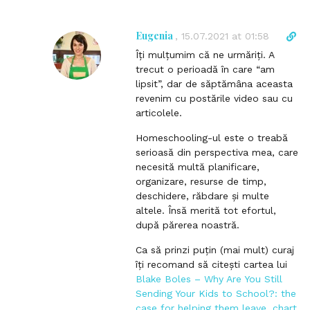
t
Eugenia
D
,
15.07.2021 at 01:58
i
Îți mulțumim că ne urmăriți. A
r
trecut o perioadă în care “am
e
lipsit”, dar de săptămâna aceasta
c
revenim cu postările video sau cu
t
articolele.
l
i
Homeschooling-ul este o treabă
n
serioasă din perspectiva mea, care
k
necesită multă planificare,
t
organizare, resurse de timp,
o
deschidere, răbdare și multe
c
altele. Însă merită tot efortul,
o
după părerea noastră.
m
Ca să prinzi puțin (mai mult) curaj
m
îți recomand să citești cartea lui
e
Blake Boles – Why Are You Still
n
Sending Your Kids to School?: the
t
case for helping them leave, chart