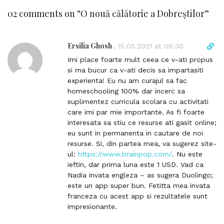
02 comments on “
O nouă călătorie a Dobreștilor
”
Ersilia Ghosh
D
,
15.05.2021 at 06:30
i
Imi place foarte mult ceea ce v-ati propus
r
si ma bucur ca v-ati decis sa impartasiti
e
experienta! Eu nu am curajul sa fac
c
homeschooling 100% dar incerc sa
t
suplimentez curricula scolara cu activitati
l
care imi par mie importante. As fi foarte
i
interesata sa stiu ce resurse ati gasit online;
n
eu sunt in permanenta in cautare de noi
k
resurse. Si, din partea mea, va sugerez site-
t
ul:
https://www.brainpop.com/
. Nu este
o
ieftin, dar prima luna este 1 USD. Vad ca
c
Nadia invata engleza – as sugera Duolingo;
o
este un app super bun. Fetitta mea invata
m
franceza cu acest app si rezultatele sunt
m
impresionante.
e
n