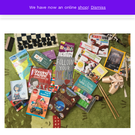
Skip
DOBRESTII
We have now an online
shop
!
Dismiss
Cart
to
(0)
content