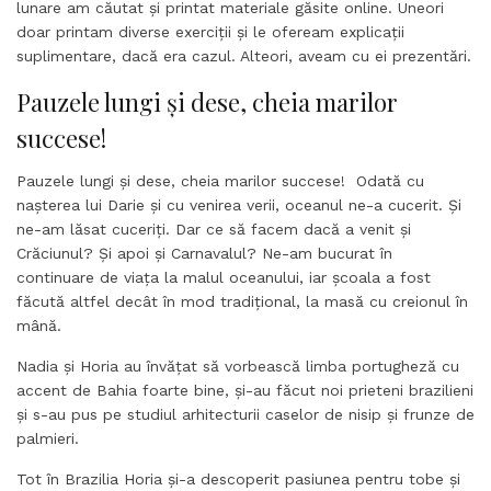
lunare am căutat și printat materiale găsite online. Uneori
doar printam diverse exerciții și le ofeream explicații
suplimentare, dacă era cazul. Alteori, aveam cu ei prezentări.
Pauzele lungi și dese, cheia marilor
succese!
Pauzele lungi și dese, cheia marilor succese! Odată cu
nașterea lui Darie și cu venirea verii, oceanul ne-a cucerit. Și
ne-am lăsat cuceriți. Dar ce să facem dacă a venit și
Crăciunul? Și apoi și Carnavalul? Ne-am bucurat în
continuare de viața la malul oceanului, iar școala a fost
făcută altfel decât în mod tradițional, la masă cu creionul în
mână.
Nadia și Horia au învățat să vorbească limba portugheză cu
accent de Bahia foarte bine, și-au făcut noi prieteni brazilieni
și s-au pus pe studiul arhitecturii caselor de nisip și frunze de
palmieri.
Tot în Brazilia Horia și-a descoperit pasiunea pentru tobe și