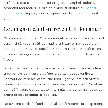
surf, iar Nadia a continuat cu dragostea vieții ei, baletul.
Amândoi mergeau și la ore de aikido și pictură cu
Sensei
Jean Louiss
. În plus, au descoperit tecido-ul, sau acrobat
yoga.
Ce am găsit când am revenit în România?
Călătoria a continuat. Odată cu reîntoarcerea în țară, am fost
surprinși să vedem cât de mult s-a trasnformat școala din
cauza pandemiei. Totodată am simțim teama imensă și reală
a multor părinți despre ce urmează să fie școala de acum
încolo.
Iar noi, din pricina vremii, în special, am revenit la metodele
tradiționale de învățare. A fost greu la început cu lipsa
libertății de mișcare afară, dar ușor-ușor ne-am adaptat și
ne-am găsit un ritm. Iar eu mi-am găsit un nou job. Nu știam
cum să îi spun, dar cu ajutor i-am găsit o denumire, acea de
arhitect educațional al copiilor.
De azi, am decis în familie, să vă arătăm care este experiența