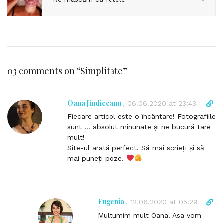
03 comments on “
Simplitate
”
Oana Jindiceanu
D
,
06.06.2020 at 23:43
i
Fiecare articol este o încântare! Fotografiile
r
sunt … absolut minunate și ne bucură tare
e
mult!
c
Site-ul arată perfect. Să mai scrieți și să
t
mai puneți poze.
l
i
n
k
Eugenia
D
,
12.06.2020 at 05:29
t
i
Multumim mult Oana! Asa vom
o
r