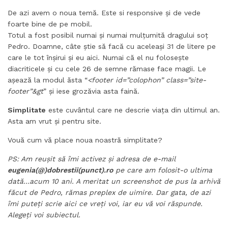
De azi avem o noua temă. Este si responsive și de vede
foarte bine de pe mobil.
Totul a fost posibil numai și numai mulțumită dragului soț
Pedro. Doamne, câte știe să facă cu aceleași 31 de litere pe
care le tot înșirui și eu aici. Numai că el nu folosește
diacriticele și cu cele 26 de semne rămase face magii. Le
așează la modul ăsta “
<footer id=”colophon” class=”site-
footer”
&gt
” și iese grozăvia asta faină.
Simplitate
este cuvântul care ne descrie viața din ultimul an.
Asta am vrut și pentru site.
Vouă cum vă place noua noastră simplitate?
PS: Am reușit să îmi activez și adresa de e-mail
eugenia(@)dobrestii(punct).ro
pe care am folosit-o ultima
dată…acum 10 ani. A meritat un screenshot de pus la arhivă
făcut de Pedro, rămas preplex de uimire. Dar gata, de azi
îmi puteți scrie aici ce vreți voi, iar eu vă voi răspunde.
Alegeți voi subiectul.