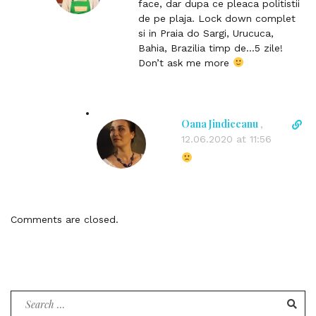
face, dar dupa ce pleaca politistii
c
e
de pe plaja. Lock down complet
o
c
si in Praia do Sargi, Urucuca,
m
t
Bahia, Brazilia timp de…5 zile!
m
l
Don’t ask me more
e
i
n
n
t
k
t
Oana Jindiceanu
D
,
o
i
12.06.2020 at 11:56
c
r
o
e
m
c
m
t
e
l
Comments are closed.
n
i
t
n
k
t
o
Search
c
for:
o