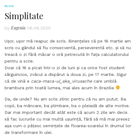
BLOG
Simplitate
Eugenia
by
06.06.2020
Ușor, ușor mă reapuc de scris. Binențeles că pe 16 martie am
scris cu gândul să fiu consecventă, perseverentă etc. și să nu
treacă o zi fără măcar o oră petrecută în fața calculatorului
pentru a scrie.
Doar că 16 a picat într-o zi de luni și ca orice fost student
sârguincios, zvâcul a dispărut a doua zi, pe 17 martie. Sigur
că de vină e
caca-maca-ul_aka_virusache
care umblă
brambura prin toată lumea, mai ales acum în Brazilia
Da, de unde? Nu am scris zilnic pentru că nu am putut. Ba
copii, ba mâncare, ba plimbare, ba o pleiadă de alte motive.
Dar mai important decât atât este că acum 2 zile am decis
să fac lucrurile cu mai multă ușurință, fără să mă mai presez
așa cum o pățesc semințele de floarea-soarelui în drumul lor
de transformare în ulei.