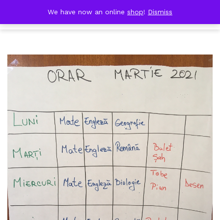
Skip
DOBRESTII
We have now an online
shop
!
Dismiss
Cart
to
(0)
content