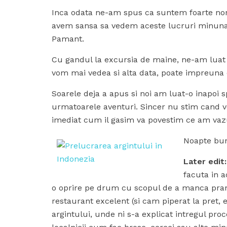
Inca odata ne-am spus ca suntem foarte nor
avem sansa sa vedem aceste lucruri minunat
Pamant.
Cu gandul la excursia de maine, ne-am luat 
vom mai vedea si alta data, poate impreuna 
Soarele deja a apus si noi am luat-o inapoi 
urmatoarele aventuri. Sincer nu stim cand 
imediat cum il gasim va povestim ce am vazu
Noapte bun
Later edit:
facuta in 
o oprire pe drum cu scopul de a manca pran
restaurant excelent (si cam piperat la pret, e
argintului, unde ni s-a explicat intregul p