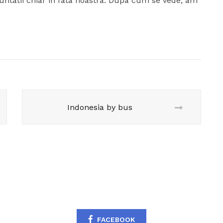
nuntatii chiar in fata noastra. Dupa cum se vede, am
Indonesia by bus
FACEBOOK