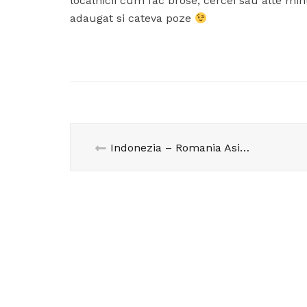
localnicii cum fac brose, cercei sau alte mi
adaugat si cateva poze
Indonezia – Romania Asiei? – partea 2