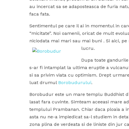
au incercat sa se adaposteasca de furia natur
faca fata.
Sentimentul pe care il ai in momentul in care
“micitate”. Noi oamenii, oricat de mult evolu
niciodata mai mari sau mai buni . Si aici, pe
lucru.
Dupa toate gandurile
s-ar fi intamplat la ultima eruptie a vulcan
si sa privim viata cu optimism. Drept urmar
luat drumul
Borobudurului
.
Borobudur este un mare templu Buddhist din I
lasat fara cuvinte. Simteam aceeasi mare admi
templului Prambanan. Chiar daca ploaia a in
asta nu ne-a impiedicat sa-l studiem in detal
zona plina de verdeata si de liniste din jur