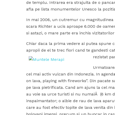
de templu. Intrarea era strajuita de o panc
afla pe lista monumentelor
Unesco la poziti
In mai 2006, un cutremur cu magnitudinea 
scara Richter a ucis aproape 6.000 de oameni
si astazi, o mare parte era inchis vizitatorilo
Chiar daca la prima vedere ai putea spune c
apropii de el te trec fiori cand te gandesti c
rezistat pa
Urmatoarea
cel mai activ vulcan din Indonezia. In agend
on lava, playing with fireworks”. Din pacate 
pe lava pietrificata. Cand am ajuns la cel m
au voie sa urce turisti si nu numaiÂ (6 km de
inspaimantator; o albie de rau de lava aparuta
care au fost efectiv
topite de lava venita din
bolovani imensi, precum si un buncar in car