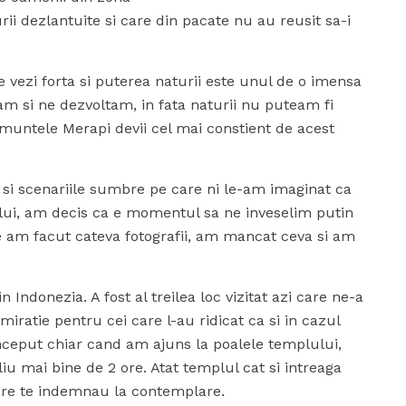
ii dezlantuite si care din pacate nu au reusit sa-i
 vezi forta si puterea naturii este unul de o imensa
am si ne dezvoltam, in fata naturii nu puteam fi
 muntele Merapi devii cel mai constient de acest
 si scenariile sumbre pe care ni le-am imaginat ca
ului, am decis ca e momentul sa ne inveselim putin
e am facut cateva fotografii, am mancat ceva si am
ndonezia. A fost al treilea loc vizitat azi care ne-a
ratie pentru cei care l-au ridicat ca si in cazul
ceput chiar cand am ajuns la poalele templului,
iu mai bine de 2 ore. Atat templul cat si intreaga
 care te indemnau la contemplare.