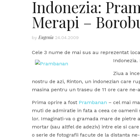
Indonezia: Pra
Merapi – Borob
Eugenia
by
24.04.2009
Cele 3 nume de mai sus au reprezentat locatii
Indonezia. 
Ziua a inc
nostru de azi, Rinton, un indonezian care rup
masina pentru un traseu de 11 ore care ne-a 
Prima oprire a fost
Prambanan
– cel mai ma
muti de admiratie in fata a ceea ce oamenii 
lor. Imaginati-va o gramada mare de pietre a
mortar (sau altfel de adeziv) intre ele si c
o serie de fotografii facute de la distanta n