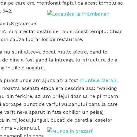
arda pe care era mentionat faptul ca acest templu se
a 642.
de 5.8 grade pe
Â si a afectat destul de rau si acest templu. Chiar
r din cauza lucrarilor de restaurare.
a nu sunt altceva decat multe pietre, cand te
at de bine a fost gandita intreaga lui structura de a
na in zilele noastre.
 punct unde am ajuns azi a fost
muntele Merapi
,
a noastra aceasta etapa era descrisa asa: “walking
sau din fericire, azi am prilejul doar sa ne plimbam
ai aproape punct de varful vulcanului pana la care
 varf) ne-a aparut in fata ochiilor un peisaj
 in mijlocul junglei, bucati de pereti ai caselor
 inima vulcanului,
e oamenii din zona