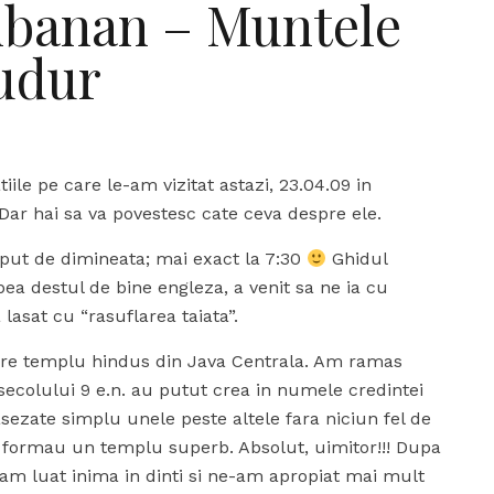
mbanan – Muntele
udur
le pe care le-am vizitat astazi, 23.04.09 in
Dar hai sa va povestesc cate ceva despre ele.
eput de dimineata; mai exact la 7:30
Ghidul
ea destul de bine engleza, a venit sa ne ia cu
lasat cu “rasuflarea taiata”.
re templu hindus din Java Centrala. Am ramas
secolului 9 e.n. au putut crea in numele credintei
sezate simplu unele peste altele fara niciun fel de
are formau un templu superb. Absolut, uimitor!!! Dupa
e-am luat inima in dinti si ne-am apropiat mai mult