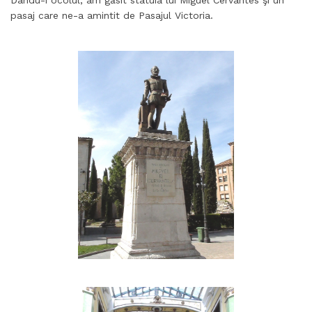
Dându-i ocolul, am găsit statuia lui Miguel Cervantes şi un
pasaj care ne-a amintit de Pasajul Victoria.