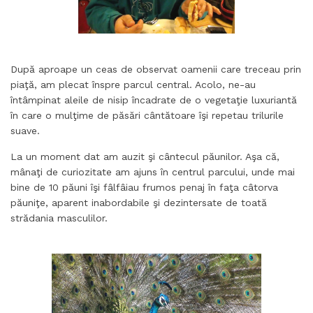
După aproape un ceas de observat oamenii care treceau prin
piaţă, am plecat înspre parcul central. Acolo, ne-au
întâmpinat aleile de nisip încadrate de o vegetaţie luxuriantă
în care o mulţime de păsări cântătoare îşi repetau trilurile
suave.
La un moment dat am auzit şi cântecul păunilor. Aşa că,
mânaţi de curiozitate am ajuns în centrul parcului, unde mai
bine de 10 păuni îşi fâlfâiau frumos penaj în faţa câtorva
păuniţe, aparent inabordabile şi dezintersate de toată
strădania masculilor.