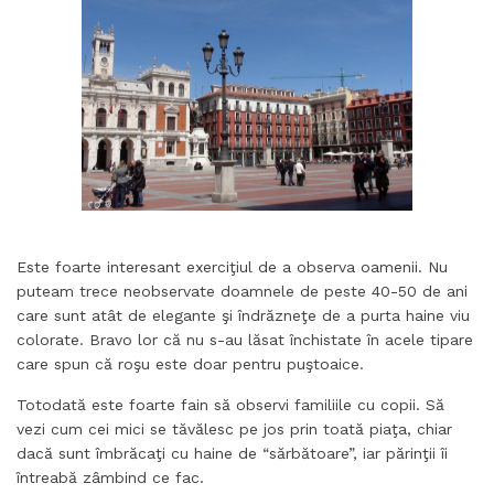
Este foarte interesant exerciţiul de a observa oamenii. Nu
puteam trece neobservate doamnele de peste 40-50 de ani
care sunt atât de elegante şi îndrăzneţe de a purta haine viu
colorate. Bravo lor că nu s-au lăsat închistate în acele tipare
care spun că roşu este doar pentru puştoaice.
Totodată este foarte fain să observi familiile cu copii. Să
vezi cum cei mici se tăvălesc pe jos prin toată piaţa, chiar
dacă sunt îmbrăcaţi cu haine de “sărbătoare”, iar părinţii îi
întreabă zâmbind ce fac.