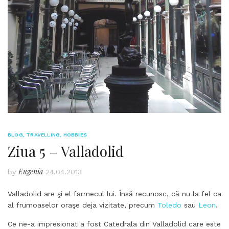
BLOG
,
TRAVELLING
,
HOBBIES
Ziua 5 – Valladolid
Eugenia
by
24.04.2013
Valladolid are şi el farmecul lui. Însă recunosc, că nu la fel ca
al frumoaselor oraşe deja vizitate, precum
Toledo
sau
Leon
.
Ce ne-a impresionat a fost Catedrala din Valladolid care este