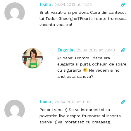
l
Ioana
D
,
24.04.2013 at 14:25
i
i
Si ati vazut-o si pe dona Clara din cantecul
n
r
lui Tudor Gheorghe?Foarte foarte frumoasa
k
e
vacanta voastra!
t
c
o
t
c
l
o
i
Eugenia
D
,
25.04.2013 at 23:43
m
n
i
m
@Ioana: Hmmm…daca era
k
r
e
eleganta si purta ochelari de soare
t
e
n
cu siguranta
Ne vedem si noi
o
c
t
anul asta candva?
c
t
o
l
m
i
m
n
Ioana
D
,
26.04.2013 at 11:13
e
k
i
n
Pai ar trebui :).Sa va intoarceti si sa
t
r
t
povestim live despre frumoasa si insorita
o
e
spanie :))Va imbratisez cu draaaaag.
c
c
o