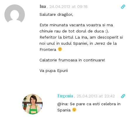
Ina
D
,
24.04.2013 at 09:18
i
Salutare dragilor,
r
e
Este minunata vacanta voastra si ma
c
chinuie rau de tot dorul de duca :).
t
Referitor la birtul La Ina, am descoperit si
l
noi unul in sudul Spaniei, in Jerez de la
i
Frontera
n
Calatorie frumoasa in continuare!
k
t
Va pupa Epurii
o
c
o
m
Eugenia
D
,
25.04.2013 at 23:42
m
i
@Ina: Se pare ca esti celebra in
e
r
Spania
n
e
t
c
t