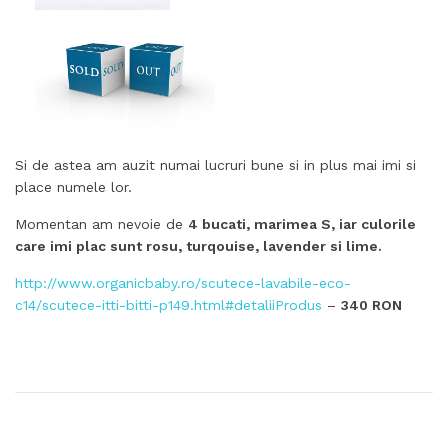
Si de astea am auzit numai lucruri bune si in plus mai imi si
place numele lor.
Momentan am nevoie de
4 bucati, marimea S, iar culorile
care imi plac sunt rosu, turqouise, lavender si lime.
http://www.organicbaby.ro/scutece-lavabile-eco-
c14/scutece-itti-bitti-p149.html#detaliiProdus
–
340 RON