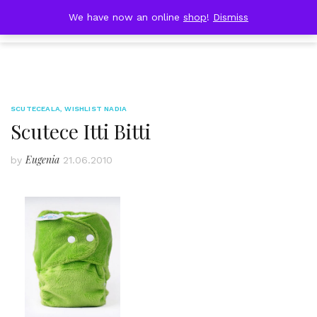
Skip
DOBRESTII
We have now an online
shop
!
Dismiss
Cart
to
(0)
content
SCUTECEALA
,
WISHLIST NADIA
Scutece Itti Bitti
Eugenia
by
21.06.2010