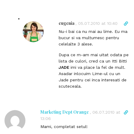
t
l
i
n
eugenia
D
,
05.07.2010 at 10:40
k
i
Nu-i bai ca nu mai au lime. Eu ma
t
r
bucur si va multumesc pentru
o
e
celelalte 3 alese.
c
c
o
t
Dupa ce m-am mai uitat odata pe
m
l
lista de culori, cred ca un Itti Bitti
m
i
JADE
imi va place la fel de mult.
e
n
Asadar inlocuim Lime-ul cu un
n
k
Jade pentru cei inca interesati de
t
t
scuteceala.
o
c
o
m
Marketing Dept Orange
D
,
06.07.2010 at
m
i
13:06
e
r
Mami, completat setul!
n
e