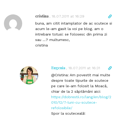
t
c
t
l
cristina
D
,
18.07.2011 at 16:29
i
i
buna, am citit intamplator de ac scutece si
n
r
acum le-am gasit la voi pe blog. am o
k
e
intrebare totusi: se folosesc din prima zi
t
c
sau …? multumesc,
o
t
cristina
c
l
o
i
m
n
m
k
Eugenia
D
,
18.07.2011 at 16:31
e
t
i
n
@Cristina: Am povestit mai multe
o
r
t
despre toate tipurile de scutece
c
e
pe care le-am folosit la Moacă,
o
c
chiar de la 2 săptămăni aici:
m
t
https://dobrestii.ro/lang/en/blog/2
m
l
010/12/7-luni-cu-scutece-
e
i
refolosibile/
n
n
Spor la scuteceală!
t
k