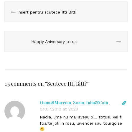
Insert pentru scutece Itti Bitti
Happy Aniversary to us
05 comments on “
Scutece Itti Bitti
”
Oana&Marcian, Sorin, Iulia&Cata
D
,
i
04.07.2010 at 21:23
r
Nadia, lime nu mai aveau :(… totusi, vei fi
e
foarte joli in rosu, lavender sau tourqoise
c