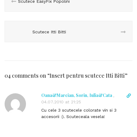
Scutece EasyFix Popolini
Scutece Itti Bitti
04 comments on “
Insert pentru scutece Itti Bitti
”
Oana&Marcian, Sorin, Iulia&Cata
D
,
i
04.07.2010 at 21:25
r
Cu cele 3 scutecele colorate vin si 3
e
accesorii :). Scuteceala vesela!
c
t
l