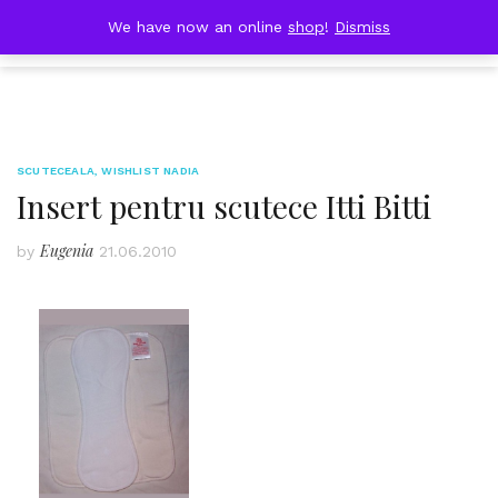
Skip
DOBRESTII
We have now an online
shop
!
Dismiss
Cart
to
(0)
content
SCUTECEALA
,
WISHLIST NADIA
Insert pentru scutece Itti Bitti
Eugenia
by
21.06.2010