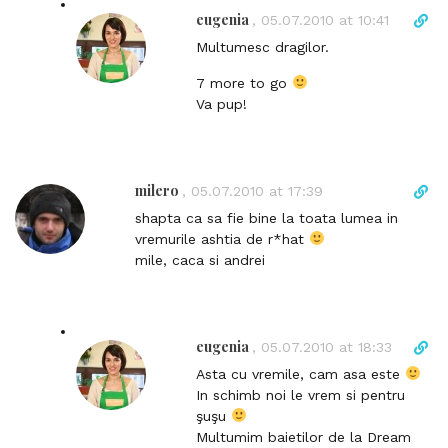
i
eugenia
D
,
05.07.2010 at 10:41
n
i
Multumesc dragilor.
k
r
t
e
7 more to go
o
c
Va pup!
c
t
o
l
m
i
m
n
milero
D
,
05.07.2010 at 17:39
e
k
i
shapta ca sa fie bine la toata lumea in
n
t
r
vremurile ashtia de r*hat
t
o
e
mile, caca si andrei
c
c
o
t
m
l
m
i
eugenia
D
,
05.07.2010 at 18:33
e
n
i
Asta cu vremile, cam asa este
n
k
r
In schimb noi le vrem si pentru
t
t
e
şuşu
o
c
Multumim baietilor de la Dream
c