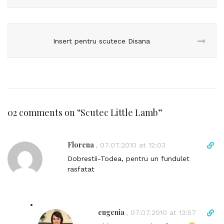
Insert pentru scutece Disana
02 comments on “
Scutec Little Lamb
”
Florena
D
,
07.07.2010 at 12:03
i
Dobrestii-Todea, pentru un fundulet
r
rasfatat
e
c
t
l
eugenia
D
,
07.07.2010 at 13:57
i
i