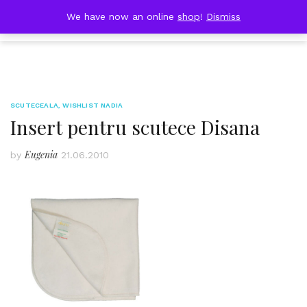
Skip
DOBRESTII
We have now an online
shop
!
Dismiss
Cart
to
(0)
content
SCUTECEALA
,
WISHLIST NADIA
Insert pentru scutece Disana
Eugenia
by
21.06.2010