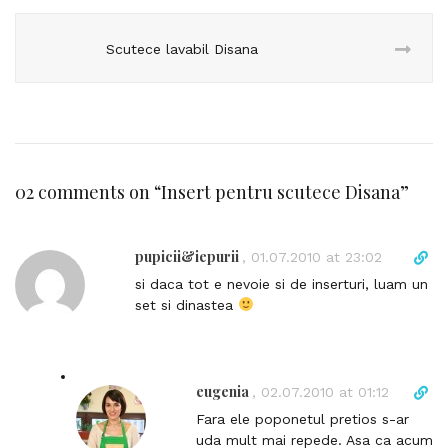
Scutece lavabil Disana
02 comments on “
Insert pentru scutece Disana
”
pupicii&iepurii
D
,
01.07.2010 at 23:02
i
si daca tot e nevoie si de inserturi, luam un
r
set si dinastea
e
c
t
l
eugenia
D
,
02.07.2010 at 01:12
i
i
Fara ele poponetul pretios s-ar
n
r
uda mult mai repede. Asa ca acum
k