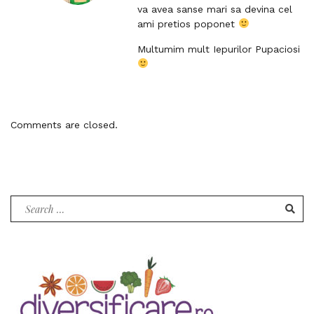
e
va avea sanse mari sa devina cel
t
c
ami pretios poponet
o
t
c
l
Multumim mult Iepurilor Pupaciosi
o
i
m
n
m
k
e
t
n
o
Comments are closed.
t
c
o
m
m
e
Search
n
for:
t