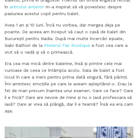
în
articolul anterior
m-a inspirat să vă povestesc despre
pasiunea acestui copil pentru balet.
Avea 1 an și 10 luni. Încă nu vorbea, dar mergea deja pe
poante. De aceea am început să caut o casă de balet din
București pentru Nadia. După mai multe încercări eșuate,
Gabi Bathori de la
Atelierul Pas Boutique
a fost cea care a
vrut să o vadă și să o primească.
Era cea mai mică dintre balerine, însă și printre cele mai
curioase de ceea ce întâmpla acolo. Sala de balet a fost
locul în care a mers pentru prima dată singură, fără părinți.
Îmi amintesc emoțiile pe care le aveam așteptând-o. Erau la
fel de mari precum înaintea unui examen. Oare ce face? Oare
îi e frică? Oare are nevoie de mine și nu o lasă profesoara să
iasă? Oare ar vrea să plângă, dar îi e teamă? Însă ea era cam
așa: