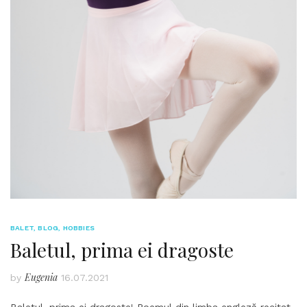
BALET
,
BLOG
,
HOBBIES
Baletul, prima ei dragoste
Eugenia
by
16.07.2021
Baletul, prima ei dragoste! Poemul din limba engleză recitat