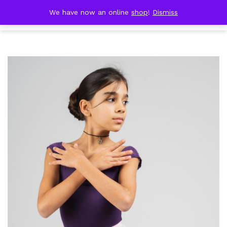
Skip
DOBRESTII
We have now an online
shop
!
Dismiss
Cart
to
(0)
content