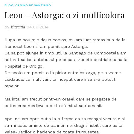
BLOG
,
CAMINO DE SANTIAGO
Leon – Astorga: o zi multicolora
Eugenia
by
04.06.2014
Dupa un nou mic dejun copios, mi-am luat ramas bun de la
frumosul Leon si am pornit spre Astorga.
Ca sa pot ajunge in timp util la Santiago de Compostela am
hotarat sa iau autobuzul pe bucata zonei industriale pana la
Hospital de Orbigo.
De acolo am pornit-o la picior catre Astorga, pe o vreme
ciudatica, cu mult vant la inceput care insa s-a potolit
repejor.
Ma intai am trecut printr-un orasel care se pregatea de
petrecerea medievala de la sfarsitul saptamanii.
Apoi ne-am oprit putin la o ferma ca sa mangai vacutele si
sa-mi aduc aminte de parintii mei dragi si iubiti, care au la
Valea-Dacilor o hacienda de toata frumusetea.