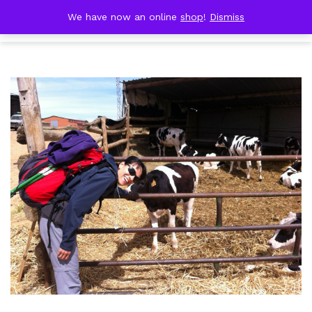
Skip
DOBRESTII
We have now an online
shop
!
Dismiss
Cart
to
(0)
content