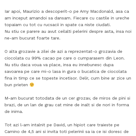
Iar apoi, Maurizio a descoperit-o pe Amy Macdonald, asa ca
am inceput amandoi sa dansam. Fiecare cu castile in ureche
topaiam cu tot cu rucsacii in spate ca niste ciudati.
Nu stiu ce parere au avut ceilalti pelerini despre asta, insa noi
ne-am bucurat foarte tare.
O alta grozavie a zilei de azi a reprezentat-o grozavia de
ciocolata cu 99% cacao pe care o cumparasem din Leon.
Nu stiu daca voua va place, insa eu innebunesc dupa
savoarea pe care mi-o lasa in gura o bucatica de ciocolata
fina in timp ce se topeste incetisor. Delir, cum bine ar zice un
bun prieten
M-am bucurat totodata de un cer grozav, de miros de pini si
brazi, de un lan de grau cat mine de inalt si de nori in forma
de inima.
Tot azi l-am intalnit pe David, un hipiot care traieste pe
Camino de 4,5 ani si invita toti pelerinii sa ia ce isi doresc de