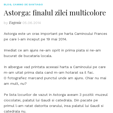
BLOG
,
CAMINO DE SANTIAGO
Astorga: finalul zilei multicolore
Eugenia
by
05.06.2014
Astorga este un oras important pe harta Caminoului Frances
pe care l-am inceput pe 19 mai 2014.
Imediat ce am ajuns ne-am oprit in prima piata si ne-am
bucurat de bucataria locala.
In albergue vad printata aceeasi harta a Caminoului pe care
m-am uitat prima data cand m-am hotarat sa il fac.
O fotografiez marcand punctul unde am ajuns. Chiar nu mai
am mult, nu?
Pe lista locurilor de vazut in Astorga aveam 3 pozitii: muzeul
ciocolatei, palatul lui Gaudi si catedrala. Din pacate pe
primul l-am ratat datorita orarului, insa palatul lui Gaudi si
catedrala nu.