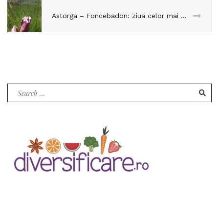
Astorga – Foncebadon: ziua celor mai bune mancaruri pentru trup si suflet
Search
for: