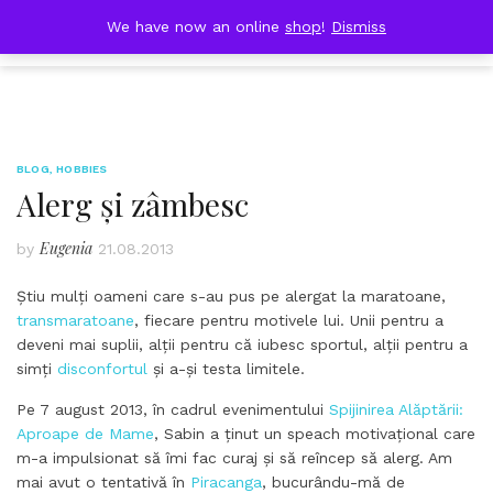
Skip
DOBRESTII
We have now an online
shop
!
Dismiss
Cart
to
(0)
content
BLOG
,
HOBBIES
Alerg și zâmbesc
Eugenia
by
21.08.2013
Știu mulți oameni care s-au pus pe alergat la maratoane,
transmaratoane
, fiecare pentru motivele lui. Unii pentru a
deveni mai suplii, alții pentru că iubesc sportul, alții pentru a
simți
disconfortul
și a-și testa limitele.
Pe 7 august 2013, în cadrul evenimentului
Spijinirea Alăptării:
Aproape de Mame
, Sabin a ținut un speach motivațional care
m-a impulsionat să îmi fac curaj și să reîncep să alerg. Am
mai avut o tentativă în
Piracanga
, bucurându-mă de