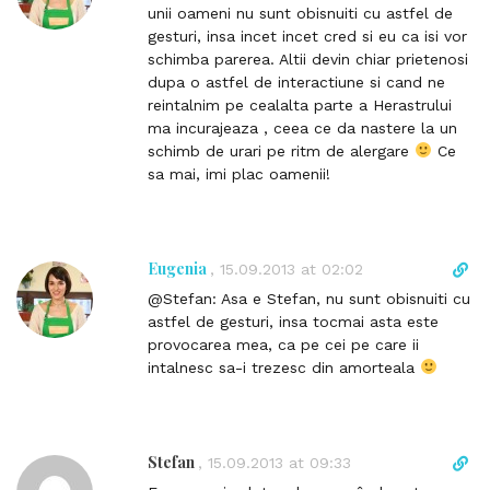
r
unii oameni nu sunt obisnuiti cu astfel de
t
e
gesturi, insa incet incet cred si eu ca isi vor
o
c
schimba parerea. Altii devin chiar prietenosi
c
t
dupa o astfel de interactiune si cand ne
o
l
reintalnim pe cealalta parte a Herastrului
m
i
ma incurajeaza , ceea ce da nastere la un
m
n
schimb de urari pe ritm de alergare
Ce
e
k
sa mai, imi plac oamenii!
n
t
t
o
c
o
Eugenia
D
,
15.09.2013 at 02:02
m
i
@Stefan: Asa e Stefan, nu sunt obisnuiti cu
m
r
astfel de gesturi, insa tocmai asta este
e
e
provocarea mea, ca pe cei pe care ii
n
c
intalnesc sa-i trezesc din amorteala
t
t
l
i
n
Stefan
D
,
15.09.2013 at 09:33
k
i