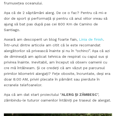
frumusețea oceanului.
Așa că de 2 săptămâni alerg. De ce o fac? Pentru că mi-e
dor de sport și performață și pentru că anul viitor vreau să
ajung să bat pas după pas cei 800 Km de Camino de
Santiago.
Aseară am descoperit un blog foarte fain,
Linia de finish
.
Într-unul dintre articole am citit că le este recomandat
alergătorilor să privească înainte și nu în “ochinci”. Așa că azi
de dimineață am aplicat tehnica de respirat cu capul sus și
privirea înainte. Inevitabil, am început să observ oamenii cu
cre mă întâlneam. Și ce credeți că am văzut pe parcursul
primilor kilometrii alergați? Fețe obosite, încruntate, deși era
doar 8:00 AM, priviri plecate în pământ sau pierdute în
ecranele telefoanelor.
Așa că am dat start proiectului “
ALERG ȘI ZÂMBESC
“,
zâmbindu-le tuturor oamenilor întâlniți pe traseul de alergat.