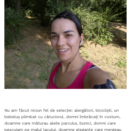
Nu am făcut niciun fel de selecție: alergători, bicicliști, un
bebeluș plimbat cu căruciorul, domni îmbrăcați în costum,
doamne care măturau aleile parcului, bunici, domni care
pescuiam pe malul lacului, doamne elegante care mergeau