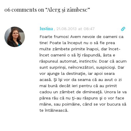
06 comments on “
Alerg și zâmbesc
”
Iustina
D
,
21.08.2013 at 08:47
i
Foarte frumos! Avem nevoie de oameni ca
r
tine! Poate la început nu o să fie prea
e
multe zâmbete primite înapoi, dar încet-
c
încet oamenii o să îţi răspundă, ăsta e
t
răspunsul automat, instinctiv. Doar că acum
l
sunt surprinși, neîncrezători, suspicioşi. Dar
i
vor ajunge la destinaţie, iar apoi seara
n
acasă. Şi îşi vor da seama că au avut o zi
k
mai bună decât ieri pentru că au primit
t
cadou un zâmbet de dimineaţă. Unora le va
o
părea rău că nu ţi-au răspuns şi o vor face
c
mâine, sau poimâine, când se vor bucura să
o
te întâlnească.
m
m
e