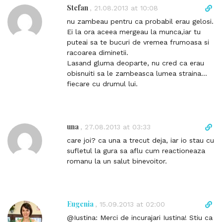
n
Stefan
D
,
21.08.2013 at 10:08
t
i
nu zambeau pentru ca probabil erau gelosi.
r
Ei la ora aceea mergeau la munca,iar tu
e
puteai sa te bucuri de vremea frumoasa si
c
racoarea diminetii.
t
Lasand gluma deoparte, nu cred ca erau
l
obisnuiti sa le zambeasca lumea straina…
i
fiecare cu drumul lui.
n
k
t
o
una
D
,
27.08.2013 at 03:33
c
i
care joi? ca una a trecut deja, iar io stau cu
o
r
sufletul la gura sa aflu cum reactioneaza
m
e
romanu la un salut binevoitor.
m
c
e
t
n
l
t
i
Eugenia
D
,
15.09.2013 at 02:00
n
i
@Iustina: Merci de incurajari Iustina! Stiu ca
k