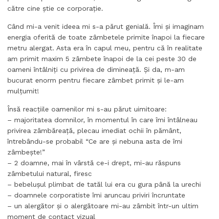
către cine știe ce corporație.
Când mi-a venit ideea mi s-a părut genială. Îmi și imaginam
energia oferită de toate zâmbetele primite înapoi la fiecare
metru alergat. Asta era în capul meu, pentru că în realitate
am primit maxim 5 zâmbete înapoi de la cei peste 30 de
oameni întâlniți cu privirea de dimineață. Și da, m-am
bucurat enorm pentru fiecare zâmbet primit și le-am
mulțumit!
Însă reacțiile oamenilor mi s-au părut uimitoare:
– majoritatea domnilor, în momentul în care îmi întâlneau
privirea zâmbăreață, plecau imediat ochii în pământ,
întrebându-se probabil “Ce are și nebuna asta de îmi
zâmbește!”
– 2 doamne, mai în vârstă ce-i drept, mi-au răspuns
zâmbetului natural, firesc
– bebelușul plimbat de tatăl lui era cu gura până la urechi
– doamnele corporatiste îmi aruncau priviri încruntate
– un alergător și o alergătoare mi-au zâmbit într-un ultim
moment de contact vizual