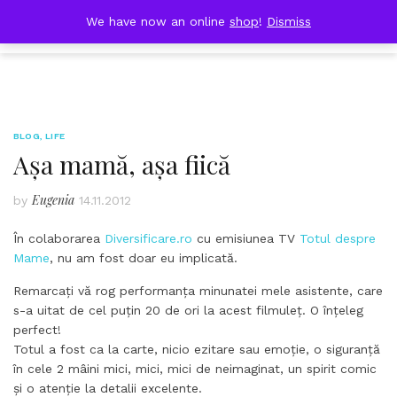
Skip
DOBRESTII
We have now an online
shop
!
Dismiss
Cart
to
(0)
content
BLOG
,
LIFE
Așa mamă, așa fiică
Eugenia
by
14.11.2012
În colaborarea
Diversificare.ro
cu emisiunea TV
Totul despre
Mame
, nu am fost doar eu implicată.
Remarcați vă rog performanța minunatei mele asistente, care
s-a uitat de cel puțin 20 de ori la acest filmuleț. O înțeleg
perfect!
Totul a fost ca la carte, nicio ezitare sau emoție, o siguranță
în cele 2 mâini mici, mici, mici de neimaginat, un spirit comic
și o atenție la detalii excelente.