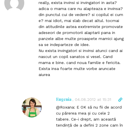
i
really, exista invinsi si invingatori in asta?
r
adica o mama care nu alapteaza e invinsa?
e
din punctul cui de vedere? si copilul ei cum
c
e? mai idiot, mai slab decat altul. tocmai
t
din atitudinile astea exxtremiste promovate
l
adeseori de promotorii alaptarii pana in
i
panzele albe multe proaspete mamici ajung
n
sa se indeparteze de idee.
k
Nu exista invingatori si invinsi atunci cand ai
t
nascut un copil sanatos si vesel. Cand
o
mama e bine. cand noua familie e fericita.
c
Exista insa foarte multe vorbe aruncate
o
aiurea
m
m
e
n
Eugenia
D
,
04.08.2012 at 15:31
t
i
@Roxana: E OK să nu fii de acord
r
cu părerea mea și cu cele 2
e
tabere. Ce-i drept, am această
c
tendință de a defini 2 zone cam în