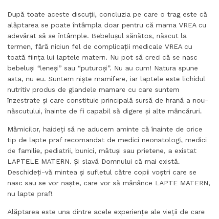
După toate aceste discuții, concluzia pe care o trag este că
alăptarea se poate întâmpla doar pentru că mama VREA cu
adevărat să se întâmple. Bebelușul sănătos, născut la
termen, fără niciun fel de complicații medicale VREA cu
toată ființa lui laptele matern. Nu pot să cred că se nasc
bebeluși “leneși” sau “puturoși”. Nu au cum! Natura spune
asta, nu eu. Suntem niște mamifere, iar laptele este lichidul
nutritiv produs de glandele mamare cu care suntem
înzestrate și care constituie principală sursă de hrană a nou-
născutului, înainte de fi capabil să digere și alte mâncăruri.
Mămicilor, haideți să ne aducem aminte că înainte de orice
tip de lapte praf recomandat de medici neonatologi, medici
de familie, pediatrii, bunici, mătuși sau prietene, a existat
LAPTELE MATERN. Și slavă Domnului că mai există.
Deschideți-vă mintea și sufletul către copii voștri care se
nasc sau se vor naște, care vor să mănânce LAPTE MATERN,
nu lapte praf!
Alăptarea este una dintre acele experiențe ale vieții de care