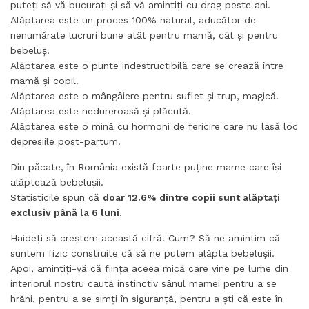
puteți să vă bucurați și să vă amintiți cu drag peste ani.
Alăptarea este un proces 100% natural, aducător de
nenumărate lucruri bune atât pentru mamă, cât și pentru
bebeluș.
Alăptarea este o punte indestructibilă care se crează între
mamă și copil.
Alăptarea este o mângâiere pentru suflet și trup, magică.
Alăptarea este nedureroasă și plăcută.
Alăptarea este o mină cu hormoni de fericire care nu lasă loc
depresiile post-partum.
Din păcate, în România există foarte puține mame care își
alăptează bebelușii.
Statisticile spun că
doar 12.6% dintre copii sunt alăptați
exclusiv până la 6 luni
.
Haideți să creștem această cifră. Cum? Să ne amintim că
suntem fizic construite că să ne putem alăpta bebelușii.
Apoi, amintiți-vă că ființa aceea mică care vine pe lume din
interiorul nostru caută instinctiv sânul mamei pentru a se
hrăni, pentru a se simți în siguranță, pentru a ști că este în