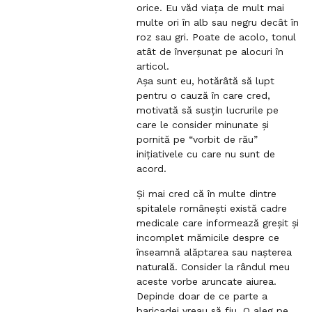
t
orice. Eu văd viața de mult mai
l
multe ori în alb sau negru decât în
i
roz sau gri. Poate de acolo, tonul
n
atât de înverșunat pe alocuri în
k
articol.
t
Așa sunt eu, hotărâtă să lupt
o
pentru o cauză în care cred,
c
motivată să susțin lucrurile pe
o
care le consider minunate și
m
pornită pe “vorbit de rău”
m
inițiativele cu care nu sunt de
e
acord.
n
t
Și mai cred că în multe dintre
spitalele românești există cadre
medicale care informează greșit și
incomplet mămicile despre ce
înseamnă alăptarea sau nașterea
naturală. Consider la rândul meu
aceste vorbe aruncate aiurea.
Depinde doar de ce parte a
baricadei vreau să fiu. O aleg pe