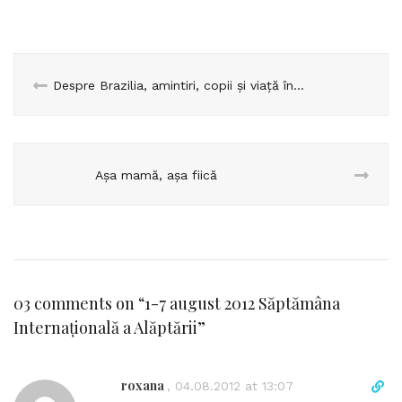
Despre Brazilia, amintiri, copii și viață în general
Așa mamă, așa fiică
03 comments on “
1-7 august 2012 Săptămâna
Internațională a Alăptării
”
roxana
D
,
04.08.2012 at 13:07