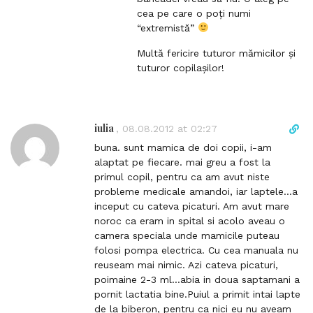
cea pe care o poți numi
“extremistă”
Multă fericire tuturor mămicilor și
tuturor copilașilor!
iulia
D
,
08.08.2012 at 02:27
i
buna. sunt mamica de doi copii, i-am
r
alaptat pe fiecare. mai greu a fost la
e
primul copil, pentru ca am avut niste
c
probleme medicale amandoi, iar laptele…a
t
inceput cu cateva picaturi. Am avut mare
l
noroc ca eram in spital si acolo aveau o
i
camera speciala unde mamicile puteau
n
folosi pompa electrica. Cu cea manuala nu
k
reuseam mai nimic. Azi cateva picaturi,
t
poimaine 2-3 ml…abia in doua saptamani a
o
pornit lactatia bine.Puiul a primit intai lapte
c
de la biberon, pentru ca nici eu nu aveam