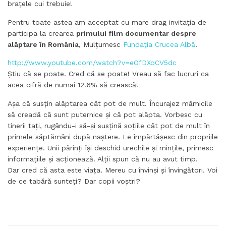
brațele cui trebuie!
Pentru toate astea am acceptat cu mare drag invitația de
participa la crearea
primului film documentar despre
alăptare în România
, Mulțumesc
Fundația Crucea Albă
!
http://www.youtube.com/watch?v=eOfDXoCV5dc
Știu că se poate. Cred că se poate! Vreau să fac lucruri ca
acea cifră de numai 12.6% să crească!
Așa că susțin alăptarea cât pot de mult. Încurajez mămicile
să creadă că sunt puternice și că pot alăpta. Vorbesc cu
tinerii tați, rugându-i să-și susțină soțiile cât pot de mult în
primele săptămâni după naștere. Le împărtășesc din propriile
experiențe. Unii părinți își deschid urechile și mințile, primesc
informațiile și acționează. Alții spun că nu au avut timp.
Dar cred că asta este viața. Mereu cu învinși și învingători. Voi
de ce tabără sunteți? Dar copii voștri?