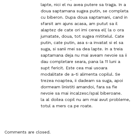
o
lapte, nici el nu avea putere sa traga. In a
m
doua saptamana sugea putin, se completa
m
cu biberon. Dupa doua saptamani, cand in
e
sfarsit am ajuns acasa, am putut sa il
n
alaptez de cate ori imi cerea el( la o ora
t
jumatate, doua, tot sugea mititelul. Cate
putin, cate putin, asa s-a invatat si el sa
suga, si sanii mei sa dea lapte. In a treia
saptamana deja nu mai aveam nevoie sa ii
dau completare seara, pana la 11 luni a
supt fericit. Este cea mai usoara
modalitate de a-ti alimenta copilul. Se
trezea noaptea, ii dadeam sa suga, apoi
dormeam linistiti amandoi, fara sa fie
nevoie sa mai incalzesc/spal biberoane.
la al doilea copil nu am mai avut probleme,
totul a mers ca pe roate.
Comments are closed.