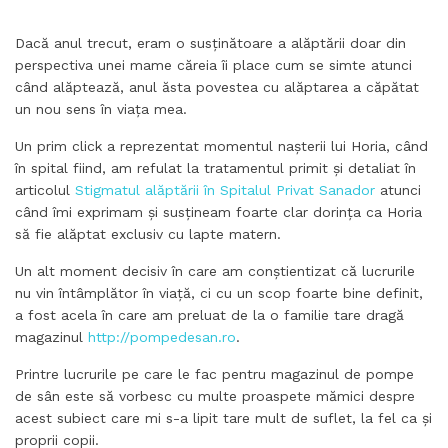
Dacă anul trecut, eram o susținătoare a alăptării doar din
perspectiva unei mame căreia îi place cum se simte atunci
când alăptează, anul ăsta povestea cu alăptarea a căpătat
un nou sens în viața mea.
Un prim click a reprezentat momentul nașterii lui Horia, când
în spital fiind, am refulat la tratamentul primit și detaliat în
articolul
Stigmatul alăptării în Spitalul Privat Sanador
atunci
când îmi exprimam și susțineam foarte clar dorința ca Horia
să fie alăptat exclusiv cu lapte matern.
Un alt moment decisiv în care am conștientizat că lucrurile
nu vin întâmplător în viață, ci cu un scop foarte bine definit,
a fost acela în care am preluat de la o familie tare dragă
magazinul
http://pompedesan.ro
.
Printre lucrurile pe care le fac pentru magazinul de pompe
de sân este să vorbesc cu multe proaspete mămici despre
acest subiect care mi s-a lipit tare mult de suflet, la fel ca și
proprii copii.