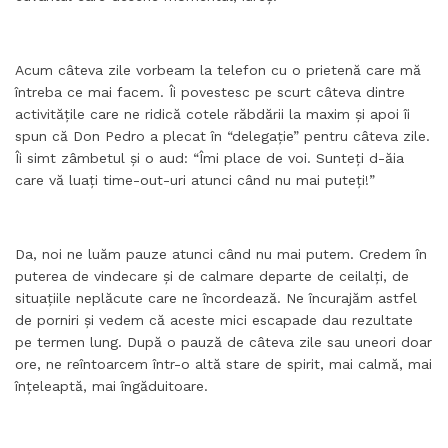
Acum câteva zile vorbeam la telefon cu o prietenă care mă
întreba ce mai facem. Îi povestesc pe scurt câteva dintre
activitățile care ne ridică cotele răbdării la maxim și apoi îi
spun că Don Pedro a plecat în “delegație” pentru câteva zile.
Îi simt zâmbetul și o aud: “Îmi place de voi. Sunteți d-ăia
care vă luați time-out-uri atunci când nu mai puteți!”
Da, noi ne luăm pauze atunci când nu mai putem. Credem în
puterea de vindecare și de calmare departe de ceilalți, de
situațiile neplăcute care ne încordează. Ne încurajăm astfel
de porniri și vedem că aceste mici escapade dau rezultate
pe termen lung. După o pauză de câteva zile sau uneori doar
ore, ne reîntoarcem într-o altă stare de spirit, mai calmă, mai
înțeleaptă, mai îngăduitoare.