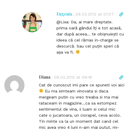
e
n
n
k
Eugenia
D
,
09.03.2012 at 01:07
t
t
i
@Lixa: Da, ai mare dreptate.
o
r
prima oară gândul îți e tot acasă,
c
e
dar după aceea… te obișnuiești cu
o
c
ideea că cel rămas in-charge se
m
t
descurcă. Sau cel puțin speri că
m
l
așa va fi.
e
i
n
n
t
k
t
Diana
D
,
09.03.2012 at 09:16
o
i
Cat de cunoscut imi pare ce spuneti voi aici
c
r
Eu ma simteam vinovata si daca
o
e
mergeam putin cu vreo treaba si ma mai
m
c
rataceam in magazine…ca sa estompez
m
t
sentimentul de vina, ii luam si celul mic
e
l
cate o jucarioara, un ciorapel, ceva acolo.
n
i
Tin minte ca la un moment dat cand cel
t
n
mic avea vreo 4 luni n-am mai putut, mi-