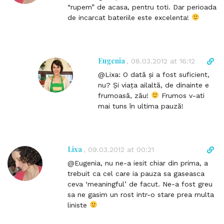
e
“rupem” de acasa, pentru toti. Dar perioada
c
de incarcat bateriile este excelenta!
t
l
i
n
Eugenia
D
,
08.03.2012 at 16:12
k
i
@Lixa: O dată și a fost suficient,
t
r
nu? Și viața ailaltă, de dinainte e
o
e
frumoasă, zău!
Frumos v-ati
c
c
mai tuns în ultima pauză!
o
t
m
l
m
i
e
n
Lixa
D
,
09.03.2012 at 00:21
n
k
i
t
@Eugenia, nu ne-a iesit chiar din prima, a
t
r
trebuit ca cel care ia pauza sa gaseasca
o
e
ceva ‘meaningful’ de facut. Ne-a fost greu
c
c
sa ne gasim un rost intr-o stare prea multa
o
t
liniste
m
l
m
i