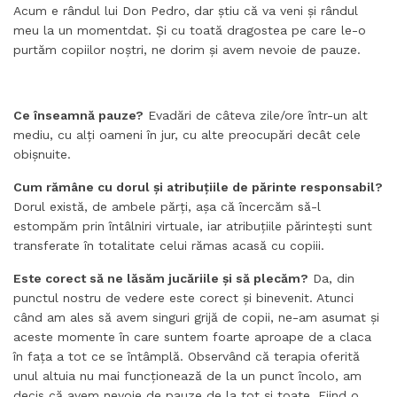
Acum e rândul lui Don Pedro, dar știu că va veni și rândul
meu la un momentdat. Și cu toată dragostea pe care le-o
purtăm copiilor noștri, ne dorim și avem nevoie de pauze.
Ce înseamnă pauze?
Evadări de câteva zile/ore într-un alt
mediu, cu alți oameni în jur, cu alte preocupări decât cele
obișnuite.
Cum rămâne cu dorul și atribuțiile de părinte responsabil?
Dorul există, de ambele părți, așa că încercăm să-l
estompăm prin întâlniri virtuale, iar atribuțiile părintești sunt
transferate în totalitate celui rămas acasă cu copiii.
Este corect să ne lăsăm jucăriile și să plecăm?
Da, din
punctul nostru de vedere este corect și binevenit. Atunci
când am ales să avem singuri grijă de copii, ne-am asumat și
aceste momente în care suntem foarte aproape de a claca
în fața a tot ce se întâmplă. Observând că terapia oferită
unul altuia nu mai funcționează de la un punct încolo, am
decis că avem nevoie de pauze de la tot și toate. Fiind o