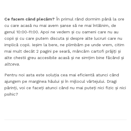
Ce facem când plecăm?
În primul rând dormim până la ore
cu care acasă nu mai avem șanse să ne mai întâlnim, de
genul 10:00-11:00. Apoi ne vedem și cu oameni care nu au
copii și cu care putem discuta și despre alte lucruri care nu
implică copii. Ieșim la bere, ne plimbăm pe unde vrem, citim
mai mult decât 2 pagini pe seară, mâncăm cartofi prăjiți și
alte chestii greu accesibile acasă și ne simțim bine făcând și
altceva
.
Pentru noi asta este soluția cea mai eficientă atunci când
ajungem pe marginea hăului și în mijlocul vârtejului. Dragi
părinți, voi ce faceți atunci când nu mai puteți nici fizic și nici
psihic?