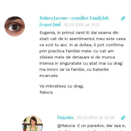
i
n
k
Raluca Jacono - consilier Familylab
D
t
i
Jesper Juul
,
15.03.2012 at 21:21
o
r
Eugenia, in primul rand iti dai seama din
c
e
start cat de in asentimentul meu este ceea
o
c
ce scrii tu aici. In al doilea, il pot confirma
m
t
prin practica familiei mele: cu cat am
m
l
zilelele mele de detasare si de munca
e
i
intensa in singuratate cu atat mai cu drag
n
n
ma intorc iar la familie, cu bateriile
t
k
incarcate.
t
o
Va imbratisez cu drag,
c
Raluca
o
m
m
e
Eugenia
D
,
25.03.2012 at 23:35
n
i
@Raluca: E un paradox, dar așa e,
t
r