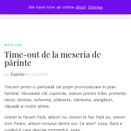
Skip
DOBRESTII
We have now an online
shop
!
Dismiss
Cart
to
(0)
content
BLOG
,
LIFE
Time-out de la meseria de
părinte
Eugenia
by
07.03.2012
Trecem printr-o perioadă cel puțin provocatoare în plan
familial. Oboseală cât cuprinde, slalom printre trăiri, pretenții,
nevoi, dorințe, suferințe, plânsete, zâmbete, alergături,
zăpadă și multe altele.
Uneori le facem față, alteori nu. Uneori le fac față eu, uneori
Don Pedro, alteori niciunul dintre noi. Ce iese? Iureș. Ăsta e
cuvântul care descrie momentul, iureș.