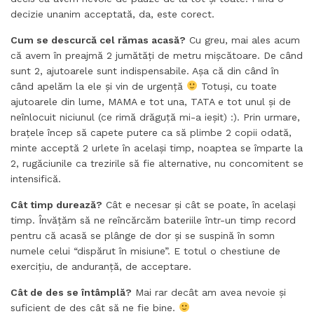
decizie unanim acceptată, da, este corect.
Cum se descurcă cel rămas acasă?
Cu greu, mai ales acum
că avem în preajmă 2 jumătăți de metru mișcătoare. De când
sunt 2, ajutoarele sunt indispensabile. Așa că din când în
când apelăm la ele și vin de urgență
Totuși, cu toate
ajutoarele din lume, MAMA e tot una, TATA e tot unul și de
neînlocuit niciunul (ce rimă drăguță mi-a ieșit) :). Prin urmare,
brațele încep să capete putere ca să plimbe 2 copii odată,
minte acceptă 2 urlete în același timp, noaptea se împarte la
2, rugăciunile ca trezirile să fie alternative, nu concomitent se
intensifică.
Cât timp durează?
Cât e necesar și cât se poate, în același
timp. Învățăm să ne reîncărcăm bateriile într-un timp record
pentru că acasă se plânge de dor și se suspină în somn
numele celui “dispărut în misiune”. E totul o chestiune de
exercițiu, de anduranță, de acceptare.
Cât de des se întâmplă?
Mai rar decât am avea nevoie și
suficient de des cât să ne fie bine.