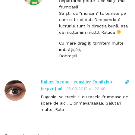
depărtarea poate face viața mai
e
frumoasă.
c
Să știi că “muncim” la temele pe
t
care ni le-ai dat. Deocamdată
l
lucrurile sunt în direcția bună, așa
i
că mulțumim multtt Raluca
n
k
Cu mare drag îți trimitem multe
t
îmbrățișări,
o
Dobreștii
c
o
m
m
Raluca Jacono - consilier Familylab
D
e
i
Jesper Juul
,
25.03.2012 at 23:48
n
r
Eugenia, va trimit si eu razele frumoase de
t
e
soare de aici! E primavaraaaaa. Salutari
c
multe, Ralu
t
l
i
n