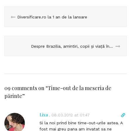
Diversificare.ro la 1 an de la lansare
Despre Brazilia, amintiri, copii și viață în general
09 comments on “
Time-out de la meseria de
părinte
”
Lixa
D
,
08.03.2012 at 01:47
i
Si la noi prind bine time-out-urile astea. A
r
fost mai greu pana am invatat sa ne