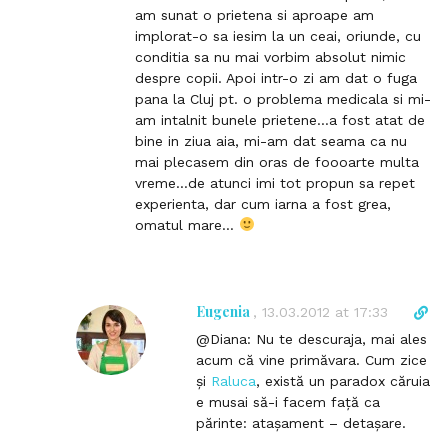
k
am sunat o prietena si aproape am
t
implorat-o sa iesim la un ceai, oriunde, cu
o
conditia sa nu mai vorbim absolut nimic
c
despre copii. Apoi intr-o zi am dat o fuga
o
pana la Cluj pt. o problema medicala si mi-
m
am intalnit bunele prietene…a fost atat de
m
bine in ziua aia, mi-am dat seama ca nu
e
mai plecasem din oras de foooarte multa
n
vreme…de atunci imi tot propun sa repet
t
experienta, dar cum iarna a fost grea,
omatul mare…
Eugenia
D
,
13.03.2012 at 17:33
i
@Diana: Nu te descuraja, mai ales
r
acum că vine primăvara. Cum zice
e
și
Raluca
, există un paradox căruia
c
e musai să-i facem față ca
t
părinte: atașament – detașare.
l