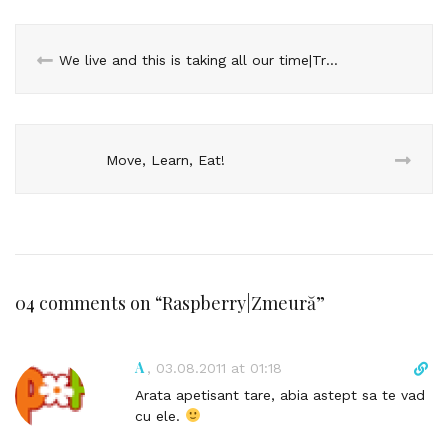
We live and this is taking all our time|Trăim şi asta ne ocupă tot timpul
Move, Learn, Eat!
04 comments on “
Raspberry|Zmeură
”
A
D
,
03.08.2011 at 01:18
i
Arata apetisant tare, abia astept sa te vad
r
cu ele.
e