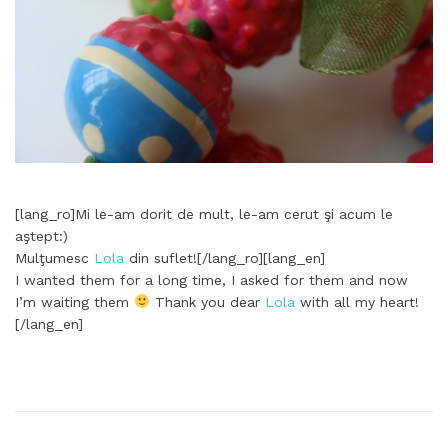
[lang_ro]Mi le-am dorit de mult, le-am cerut şi acum le
aştept:)
Mulţumesc
Lola
din suflet![/lang_ro][lang_en]
I wanted them for a long time, I asked for them and now
I’m waiting them
Thank you dear
Lola
with all my heart!
[/lang_en]