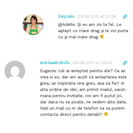
c
t
l
Eugenia
D
,
03.08.2011 at 21:39
i
i
@Adelle: Şi eu am zis la fel. Le
n
r
aştept cu mare drag şi le voi purta
k
e
cu şi mai mare drag
t
c
o
t
c
l
o
i
mariamirabela
D
,
04.08.2011 at 00:30
m
n
i
m
Eugenia: cat ai asteptat pentru ele? Ca as
k
r
e
vrea si eu, dar am auzit ca asteptarea este
t
e
n
grea, iar inspiratia vine greu, asa sa fie? In
o
c
t
alta ordine de idei, am primit mailul, sarut-
c
t
mana pentru invitatie, noi am fi putut joi,
o
l
dar daca nu se poate, ne vedem alta data.
m
i
Dati un mail cu nr de telefon sa va putem
m
n
contacta direct pentru detalii?
e
k
n
t
t
o