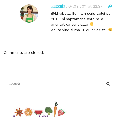
c
Eugenia
D
,
04.08.2011 at 22:37
o
i
@Mirabela: Eu i-am scris Lolei pe
m
r
11. 07 si saptamana asta m-a
m
e
anuntat ca sunt gata
e
c
Acum vine si mailul cu nr de tel
n
t
t
l
i
n
Comments are closed.
k
t
o
c
o
Search
m
for:
m
e
n
t