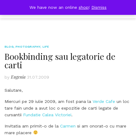
Skip
DOBRESTII
We have now an online
shop
!
Dismiss
Cart
to
(0)
content
BLOG
,
PHOTOGRAPHY
,
LIFE
Bookbinding sau legatorie de
carti
Eugenia
by
31.07.2009
Salutare,
Miercuri pe 29 iulie 2009, am fost pana la
Verde Cafe
un loc
tare fain unde a avut loc o expozitie de carti legate de
cursantii
Fundatie Calea Victoriei
.
Invitatia am primit-o de la
Carmen
si am onorat-o cu mare
mare placere