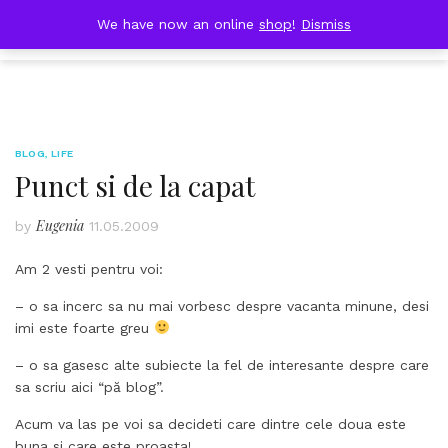
Skip
DOBRESTII
We have now an online
shop
!
Dismiss
Cart
to
(0)
content
BLOG
,
LIFE
Punct si de la capat
Eugenia
by
11.05.2009
Am 2 vesti pentru voi:
– o sa incerc sa nu mai vorbesc despre vacanta minune, desi
imi este foarte greu
– o sa gasesc alte subiecte la fel de interesante despre care
sa scriu aici “pă blog”.
Acum va las pe voi sa decideti care dintre cele doua este
buna si care este proasta!