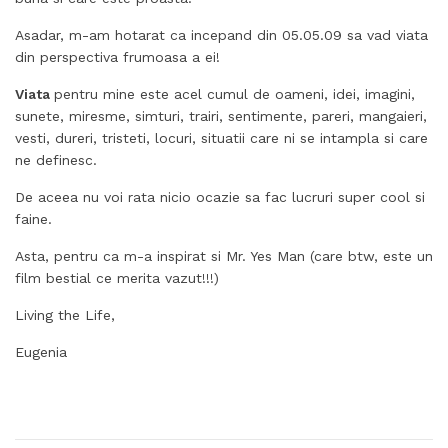
Asadar, m-am hotarat ca incepand din 05.05.09 sa vad viata
din perspectiva frumoasa a ei!
Viata
pentru mine este acel cumul de oameni, idei, imagini,
sunete, miresme, simturi, trairi, sentimente, pareri, mangaieri,
vesti, dureri, tristeti, locuri, situatii care ni se intampla si care
ne definesc.
De aceea nu voi rata nicio ocazie sa fac lucruri super cool si
faine.
Asta, pentru ca m-a inspirat si Mr. Yes Man (care btw, este un
film bestial ce merita vazut!!!)
Living the Life,
Eugenia