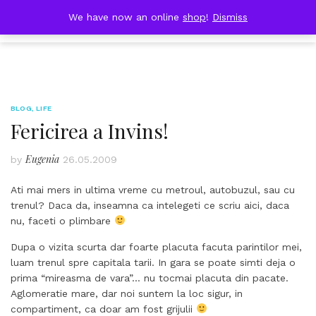
Skip
DOBRESTII
We have now an online
shop
!
Dismiss
Cart
to
(0)
content
BLOG
,
LIFE
Fericirea a Invins!
Eugenia
by
26.05.2009
Ati mai mers in ultima vreme cu metroul, autobuzul, sau cu
trenul? Daca da, inseamna ca intelegeti ce scriu aici, daca
nu, faceti o plimbare
Dupa o vizita scurta dar foarte placuta facuta parintilor mei,
luam trenul spre capitala tarii. In gara se poate simti deja o
prima “mireasma de vara”… nu tocmai placuta din pacate.
Aglomeratie mare, dar noi suntem la loc sigur, in
compartiment, ca doar am fost grijulii