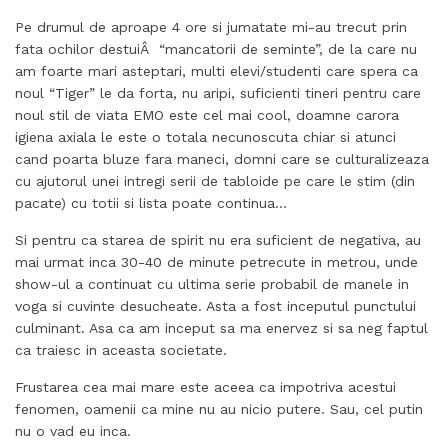
Pe drumul de aproape 4 ore si jumatate mi-au trecut prin
fata ochilor destuiÂ “mancatorii de seminte”, de la care nu
am foarte mari asteptari, multi elevi/studenti care spera ca
noul “Tiger” le da forta, nu aripi, suficienti tineri pentru care
noul stil de viata EMO este cel mai cool, doamne carora
igiena axiala le este o totala necunoscuta chiar si atunci
cand poarta bluze fara maneci, domni care se culturalizeaza
cu ajutorul unei intregi serii de tabloide pe care le stim (din
pacate) cu totii si lista poate continua…
Si pentru ca starea de spirit nu era suficient de negativa, au
mai urmat inca 30-40 de minute petrecute in metrou, unde
show-ul a continuat cu ultima serie probabil de manele in
voga si cuvinte desucheate. Asta a fost inceputul punctului
culminant. Asa ca am inceput sa ma enervez si sa neg faptul
ca traiesc in aceasta societate.
Frustarea cea mai mare este aceea ca impotriva acestui
fenomen, oamenii ca mine nu au nicio putere. Sau, cel putin
nu o vad eu inca.