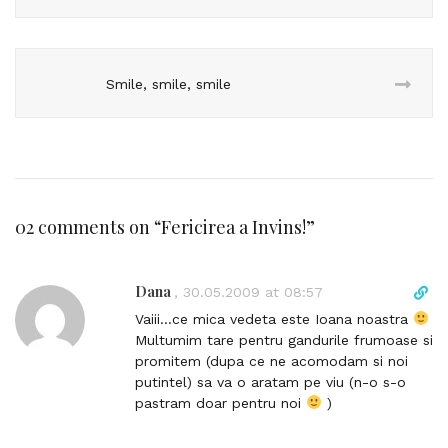
Smile, smile, smile
02 comments on “
Fericirea a Invins!
”
Dana
D
,
30.05.2009 at 08:57
i
Vaiii…ce mica vedeta este Ioana noastra
r
Multumim tare pentru gandurile frumoase si
e
promitem (dupa ce ne acomodam si noi
c
putintel) sa va o aratam pe viu (n-o s-o
t
pastram doar pentru noi
)
l
i