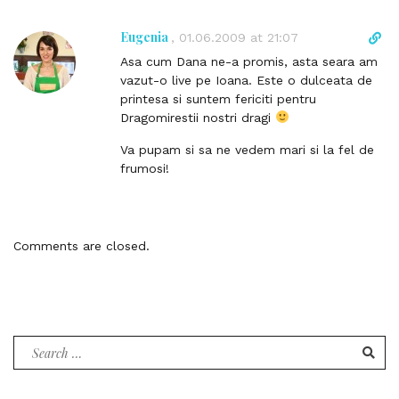
n
k
Eugenia
D
,
01.06.2009 at 21:07
t
i
Asa cum Dana ne-a promis, asta seara am
o
r
vazut-o live pe Ioana. Este o dulceata de
c
e
printesa si suntem fericiti pentru
o
c
Dragomirestii nostri dragi
m
t
m
l
Va pupam si sa ne vedem mari si la fel de
e
i
frumosi!
n
n
t
k
t
o
Comments are closed.
c
o
m
m
e
Search
n
for:
t