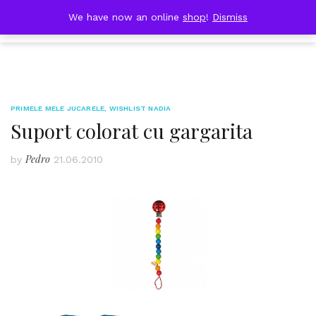
Skip
DOBRESTII
We have now an online
shop
!
Dismiss
Cart
to
(0)
content
PRIMELE MELE JUCARELE
,
WISHLIST NADIA
Suport colorat cu gargarita
Pedro
by
21.06.2010