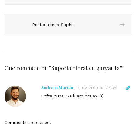
Prietena mea Sophie
One comment on “
Suport colorat cu gargarita
”
Andra si Marian
D
,
21.06.2010 at 23:35
i
Pofta buna. Sa luam doua? :))
r
e
c
t
Comments are closed.
l
i