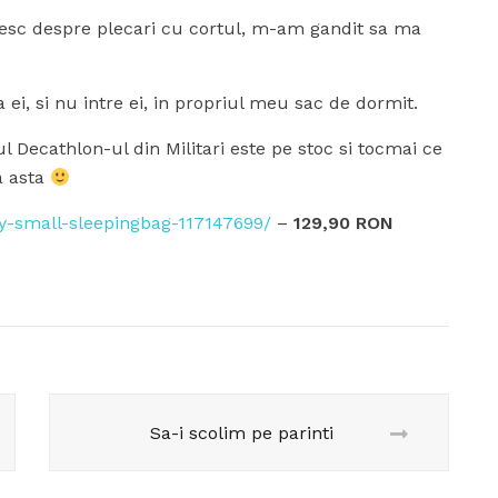
esc despre plecari cu cortul, m-am gandit sa ma
ei, si nu intre ei, in propriul meu sac de dormit.
 Decathlon-ul din Militari este pe stoc si tocmai ce
a asta
y-small-sleepingbag-117147699/
–
129,90 RON
Sa-i scolim pe parinti