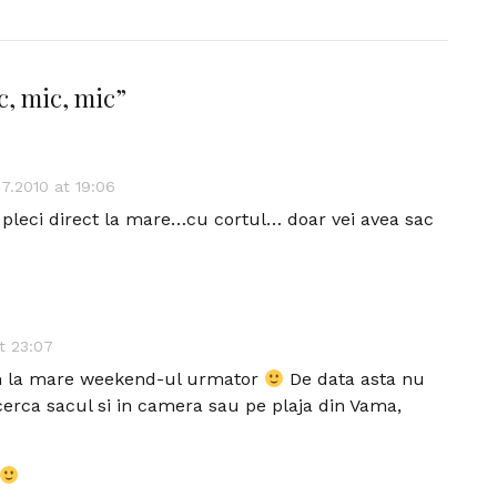
c, mic, mic
”
7.2010 at 19:06
a pleci direct la mare…cu cortul… doar vei avea sac
t 23:07
m la mare weekend-ul urmator
De data asta nu
cerca sacul si in camera sau pe plaja din Vama,