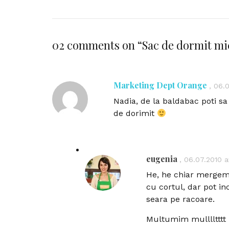
02 comments on “
Sac de dormit mi
Marketing Dept Orange
,
06.0
Nadia, de la baldabac poti s
de dorimit
eugenia
,
06.07.2010 a
He, he chiar merge
cu cortul, dar pot in
seara pe racoare.
Multumim mulllltttt