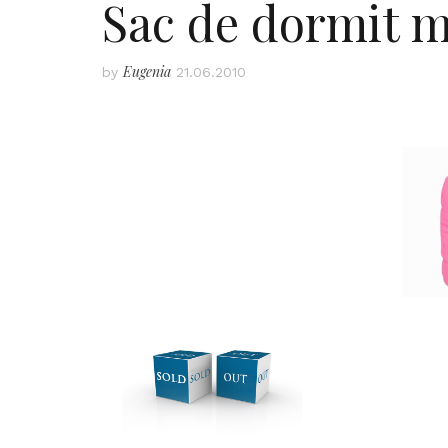
Sac de dormit m
Eugenia
by
21.06.2010