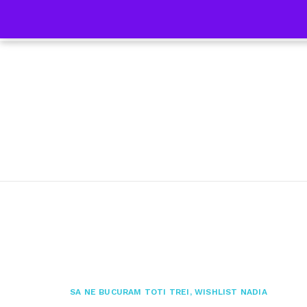
Skip
Facebook
HOME
HOMESCH
to
content
SA NE BUCURAM TOTI TREI
,
WISHLIST NADIA