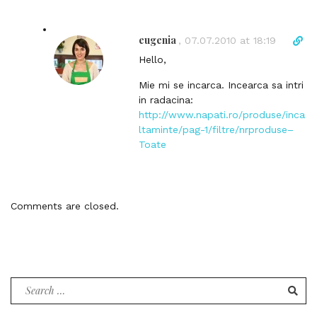
i
n
k
eugenia
D
,
07.07.2010 at 18:19
t
i
Hello,
o
r
c
e
Mie mi se incarca. Incearca sa intri
o
c
in radacina:
m
t
http://www.napati.ro/produse/inca
m
l
ltaminte/pag-1/filtre/nrproduse–
e
i
Toate
n
n
t
k
t
o
Comments are closed.
c
o
m
m
e
Search
n
for:
t