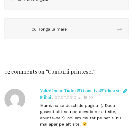
Cu Tonga la mare
02 comments on “
Condurii printesei
”
Vali&Oana, Tudor&Oana, Iva&Adina si
D
i
Mihai
,
07.07.2010 at 18:10
r
Mami, nu se deschide pagina :(. Daca
e
gasesti altii sau pe acestia pe alt site,
c
anunta-ne :). noi am cautat pe net si nu
t
mai apar pe alt site.
l