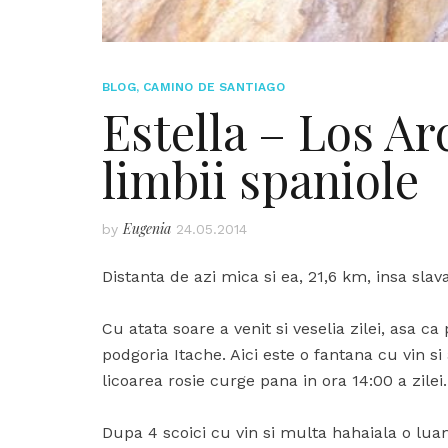
BLOG
,
CAMINO DE SANTIAGO
Estella – Los Arc
limbii spaniole
Eugenia
by
24.05.2014
Distanta de azi mica si ea, 21,6 km, insa sla
Cu atata soare a venit si veselia zilei, asa 
podgoria Itache. Aici este o fantana cu vin si
licoarea rosie curge pana in ora 14:00 a zilei.
Dupa 4 scoici cu vin si multa hahaiala o lu