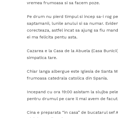
vremea frumoasa si sa facem poze.
Pe drum nu pierd timpul si incep sa-i rog pe p
saptamanii, lunile anului si sa numar. Evide
corecteaza, astfel incat sa ajung sa fiu mand
ei ma felicita pentu asta.
Cazarea e la Casa de la Abuela (Casa Bunicii
simpatica tare.
Chiar langa albergue este Iglesia de Santa M
frumoasa catedrala catolica din Spania.
Incepand cu ora 19:00 asistam la slujba pel
pentru drumul pe care il mai avem de facut
Cina e preparata “in casa” de bucatarul sef A