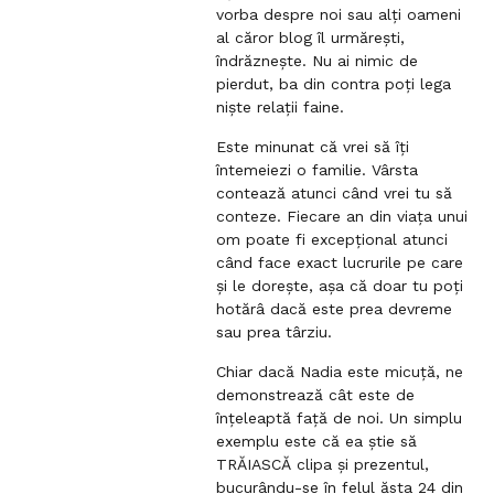
c
vorba despre noi sau alți oameni
o
al căror blog îl urmărești,
m
îndrăznește. Nu ai nimic de
m
pierdut, ba din contra poți lega
e
niște relații faine.
n
t
Este minunat că vrei să îți
întemeiezi o familie. Vârsta
contează atunci când vrei tu să
conteze. Fiecare an din viața unui
om poate fi excepțional atunci
când face exact lucrurile pe care
și le dorește, așa că doar tu poți
hotărâ dacă este prea devreme
sau prea târziu.
Chiar dacă Nadia este micuță, ne
demonstrează cât este de
înțeleaptă față de noi. Un simplu
exemplu este că ea știe să
TRĂIASCĂ clipa și prezentul,
bucurându-se în felul ăsta 24 din