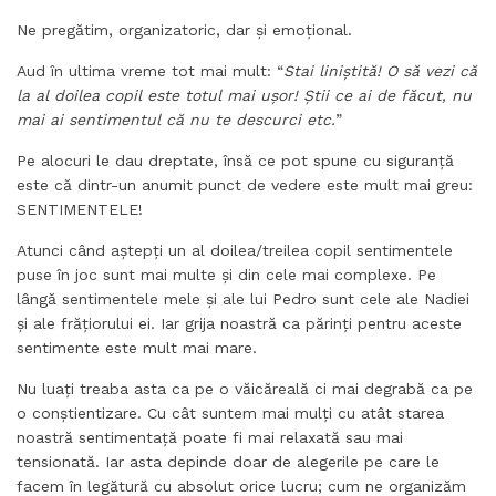
Ne pregătim, organizatoric, dar și emoțional.
Aud în ultima vreme tot mai mult: “
Stai liniștită! O să vezi că
la al doilea copil este totul mai ușor! Știi ce ai de făcut, nu
mai ai sentimentul că nu te descurci etc.
”
Pe alocuri le dau dreptate, însă ce pot spune cu siguranță
este că dintr-un anumit punct de vedere este mult mai greu:
SENTIMENTELE!
Atunci când aștepți un al doilea/treilea copil sentimentele
puse în joc sunt mai multe și din cele mai complexe. Pe
lângă sentimentele mele și ale lui Pedro sunt cele ale Nadiei
și ale frățiorului ei. Iar grija noastră ca părinți pentru aceste
sentimente este mult mai mare.
Nu luați treaba asta ca pe o văicăreală ci mai degrabă ca pe
o conștientizare. Cu cât suntem mai mulți cu atât starea
noastră sentimentață poate fi mai relaxată sau mai
tensionată. Iar asta depinde doar de alegerile pe care le
facem în legătură cu absolut orice lucru; cum ne organizăm