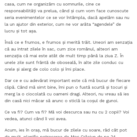
casa, cum ne organizăm cu somnurile, cine ce
responsabilități va prelua, când și cum vom face cunoscute
seria evenimentelor ce se vor întâmpla, dacă apelăm sau nu
la un ajutor din exterior, cum ne vor arăta “agendele” de
lucru și tot așa.
Însă ce e frumos, e frumos și merită trăit. Uneori am senzația
că au intrat zilele în sac, cum zice românul, alteori am
senzația că mai este atât de mult timp până la ziua Z. În
unele zile sunt frântă de oboseală, în alte zile conduc cu
orele și alerg de colo colo și îmi place.
Dar ce e cu adevărat important este că mă bucur de fiecare
clipă. Când mă simt bine, îmi pun o fustă scurtă și tocuri și
merg la o ciocolată cu oameni dragi. Alteori, nu vreau să ies
din casă nici măcar să arunc o sticlă la coșul de gunoi.
Ce va fi? Cum va fi? Mă voi descurca sau nu cu 2 copii? Voi
vedea, atunci când îi voi avea.
Acum, ies în oraș, mă bucur de zilele cu soare, râd cât pot
de mult, planific petrecerea de Moș Crăciun de pe 24