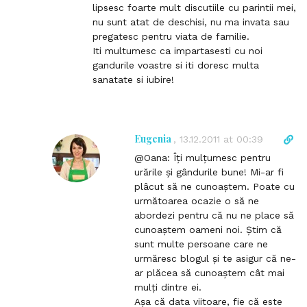
e
lipsesc foarte mult discutiile cu parintii mei,
n
nu sunt atat de deschisi, nu ma invata sau
t
pregatesc pentru viata de familie.
Iti multumesc ca impartasesti cu noi
gandurile voastre si iti doresc multa
sanatate si iubire!
Eugenia
D
,
13.12.2011 at 00:39
i
@Oana: Îți mulțumesc pentru
r
urările și gândurile bune! Mi-ar fi
e
plâcut să ne cunoaștem. Poate cu
c
următoarea ocazie o să ne
t
abordezi pentru că nu ne place să
l
cunoaștem oameni noi. Știm că
i
sunt multe persoane care ne
n
urmăresc blogul și te asigur că ne-
k
ar plăcea să cunoaștem cât mai
t
mulți dintre ei.
o
Așa că data viitoare, fie că este