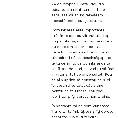
24 de propria-i viață. Noi, din
păcate, am uitat cum se face
asta, așa că acum reînvățăm
această lecție cu ajutorul ei.
Comunicarea este importantă,
atât în relația cu viitorul tău soț,
cu părinții tăi, cu proprii tăi copii și
cu orice om ai aproape. Dacă
ceilalți nu sunt deschiși (în cazul
tău părinții) fii tu deschisă; spune-
le tu ce simți, ce dorințe ai de la
viață sau de la ei, ce vrei tu să faci
în viitor și tot ce ai pe suflet. Poți
să ai surpriza să constați că și ei
își deschid sufletul către tine,
pentru că te iubesc, ești rodul
iubirii lor și îți doresc numai bine.
În speranța că ne vom cunoaște
într-o zi, te îmbrățișez și îți doresc
sănătate, iubire și fericire!