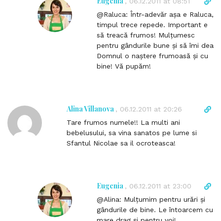
Eugenia
D
,
06.12.2011 at 08:51
i
i
@Raluca: Într-adevăr așa e Raluca,
n
r
timpul trece repede. Important e
k
e
să treacă frumos! Mulțumesc
t
c
pentru gândurile bune și să îmi dea
o
t
Domnul o naștere frumoasă și cu
c
l
bine! Vă pupăm!
o
i
m
n
m
k
e
t
Alina Villanova
D
,
06.12.2011 at 20:26
n
o
i
t
Tare frumos numele!! La multi ani
c
r
bebelusului, sa vina sanatos pe lume si
o
e
Sfantul Nicolae sa il ocroteasca!
m
c
m
t
e
l
n
i
Eugenia
D
,
06.12.2011 at 23:00
t
n
i
@Alina: Mulțumim pentru urări și
k
r
gândurile de bine. Le întoarcem cu
t
e
mare drag și pentru voi!