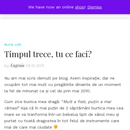
Skip
DOBRESTII
We have now an online
shop
!
Dismiss
Cart
to
(0)
content
BLOG
,
LIFE
Timpul trece, tu ce faci?
Eugenia
by
05.12.2011
Nu am mai scris demult pe blog. Avem inspirație, dar ne
ocupăm tot mai mult cu pregătirile dinainte de un moment
la fel de minunat ca și cel de prin mai 2010.
Cum zice bunica mea dragă: “
Mult a fost, puțin a mai
rămas!
” Așa că în mai puțin de 2 săptămâni burtica mea cea
mare se va tranforma într-un bebeluș lipit de sânul meu și
purtat cu toată dragostea în tot felul de instrumente care
mai de care mai ciudate