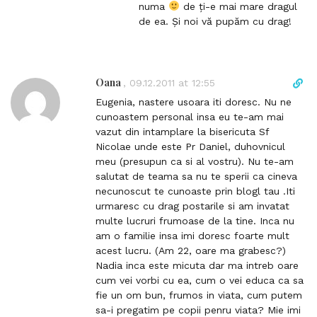
l
numa
de ți-e mai mare dragul
t
i
de ea. Și noi vă pupăm cu drag!
n
k
t
o
Oana
D
,
09.12.2011 at 12:55
c
i
Eugenia, nastere usoara iti doresc. Nu ne
o
r
cunoastem personal insa eu te-am mai
m
e
vazut din intamplare la bisericuta Sf
m
c
Nicolae unde este Pr Daniel, duhovnicul
e
t
meu (presupun ca si al vostru). Nu te-am
n
l
salutat de teama sa nu te sperii ca cineva
t
i
necunoscut te cunoaste prin blogl tau .Iti
n
urmaresc cu drag postarile si am invatat
k
multe lucruri frumoase de la tine. Inca nu
t
am o familie insa imi doresc foarte mult
o
acest lucru. (Am 22, oare ma grabesc?)
c
Nadia inca este micuta dar ma intreb oare
o
cum vei vorbi cu ea, cum o vei educa ca sa
m
fie un om bun, frumos in viata, cum putem
m
sa-i pregatim pe copii penru viata? Mie imi