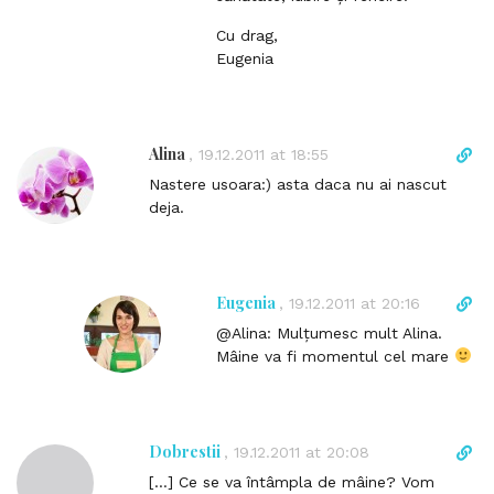
Cu drag,
Eugenia
Alina
D
,
19.12.2011 at 18:55
i
Nastere usoara:) asta daca nu ai nascut
r
deja.
e
c
t
l
Eugenia
D
,
19.12.2011 at 20:16
i
i
@Alina: Mulțumesc mult Alina.
n
r
Mâine va fi momentul cel mare
k
e
t
c
o
t
c
l
Dobrestii
D
,
19.12.2011 at 20:08
o
i
i
m
[…] Ce se va întâmpla de mâine? Vom
n