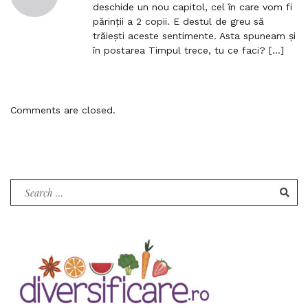
r
m
deschide un nou capitol, cel în care vom fi
k
e
e
părinții a 2 copii. E destul de greu să
t
c
n
trăiești aceste sentimente. Asta spuneam și
o
t
t
în postarea Timpul trece, tu ce faci? […]
c
l
o
i
m
n
m
k
Comments are closed.
e
t
n
o
t
c
o
m
Search
m
for:
e
n
t