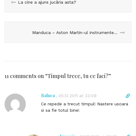
La cine a ajuns jucăria asta?
Manduca – Aston Martin-ul instrumentelor de purtat copii
11 comments on “
Timpul trece, tu ce faci?
”
Raluca
D
,
05.12.2011 at 23:09
i
Ce repede a trecut timpul! Nastere usoara
r
si sa fie totul bine!
e
c
t
l