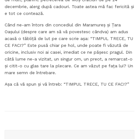
decembrie, alerg după cadouri. Toate astea mă fac fericită și
e tot ce contează.
Când ne-am întors din concediul din Maramureș și Țara
Oașului (despre care am să vă povestesc cândva) am adus
acasă o tăbliță de lut pe care scrie așa: “TIMPUL TRECE, TU
CE FACI?” Este pusă chiar pe hol, unde poate fi văzută de
oricine, inclusiv noi ai casei, imediat ce ne pășesc pragul. Din
câtă lume ne-a vizitat, un singur om, un preot, a remarcat-o
și citit-o cu glas tare la plecare. Ce am văzut pe fața lui? Un
mare semn de întrebare.
Așa că vă spun și vă întreb: “TIMPUL TRECE, TU CE FACI?”