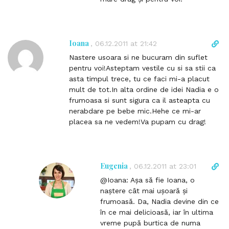
o
c
c
t
o
l
m
i
Ioana
D
,
06.12.2011 at 21:42
m
n
i
e
Nastere usoara si ne bucuram din suflet
k
r
n
pentru voi!Asteptam vestile cu si sa stii ca
t
e
t
asta timpul trece, tu ce faci mi-a placut
o
c
mult de tot.In alta ordine de idei Nadia e o
c
t
frumoasa si sunt sigura ca il asteapta cu
o
l
nerabdare pe bebe mic.Hehe ce mi-ar
m
i
placea sa ne vedem!Va pupam cu drag!
m
n
e
k
n
t
t
o
Eugenia
D
,
06.12.2011 at 23:01
c
i
@Ioana: Așa să fie Ioana, o
o
r
naștere cât mai ușoară și
m
e
frumoasă. Da, Nadia devine din ce
m
c
în ce mai delicioasă, iar în ultima
e
t
vreme pupă burtica de numa
n