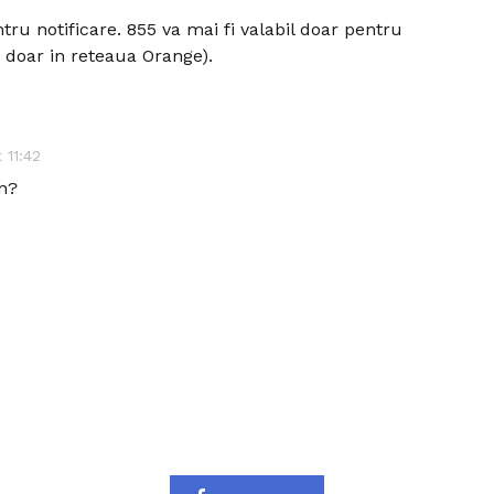
u notificare. 855 va mai fi valabil doar pentru
 doar in reteaua Orange).
t 11:42
an?