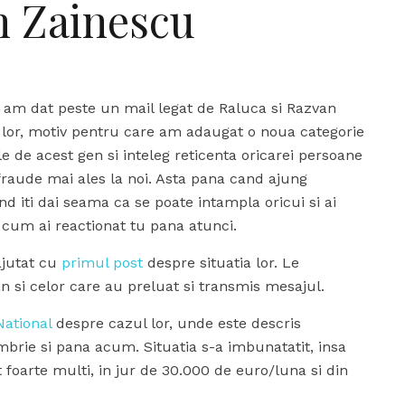
n Zainescu
u am dat peste un mail legat de Raluca si Razvan
lor, motiv pentru care am adaugat o noua categorie
le de acest gen si inteleg reticenta oricarei persoane
 fraude mai ales la noi. Asta pana cand ajung
and iti dai seama ca se poate intampla oricui si ai
e cum ai reactionat tu pana atunci.
jutat cu
primul post
despre situatia lor. Le
 si celor care au preluat si transmis mesajul.
National
despre cazul lor, unde este descris
brie si pana acum. Situatia s-a imbunatatit, insa
 foarte multi, in jur de 30.000 de euro/luna si din