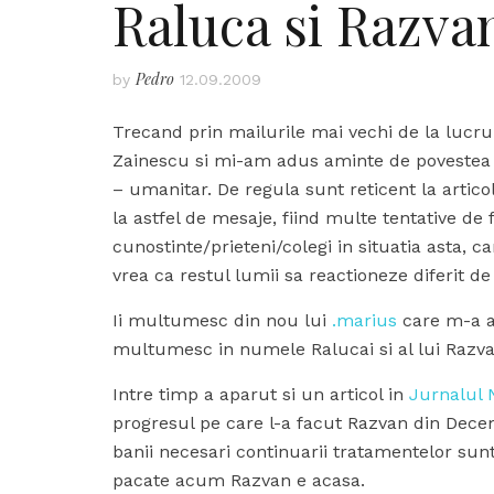
Raluca si Razva
Pedro
by
12.09.2009
Trecand prin mailurile mai vechi de la lucr
Zainescu si mi-am adus aminte de povestea 
– umanitar. De regula sunt reticent la artico
la astfel de mesaje, fiind multe tentative de
cunostinte/prieteni/colegi in situatia asta, c
vrea ca restul lumii sa reactioneze diferit d
Ii multumesc din nou lui
.marius
care m-a a
multumesc in numele Ralucai si al lui Razvan
Intre timp a aparut si un articol in
Jurnalul 
progresul pe care l-a facut Razvan din Decem
banii necesari continuarii tratamentelor sunt
pacate acum Razvan e acasa.