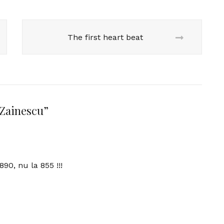
The first heart beat
 Zainescu
”
890, nu la 855 !!!