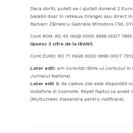
Daca doriti, puteti sa-i ajutati donand 2 Eu
(valabil doar in reteaua Orange) sau direct 
Razvan: Zăinescu Gabriela Minodora (Tel. 0741
Cont RON: RO 45 INGB 0000 9999 0007 789
lipsesc 3 cifre de la IBAN!)
Cont EURO: RO 71 INGB 0000 9999 0007 791
Later edit:
am corectat IBAN-ul contului in RO
Jurnalul National
Later edit 2:
de cateva zile este disponibil n
Vodafone si Cosmote. Repet faptul ca acest ca
(Multumesc Alexandra pentru notifcare).