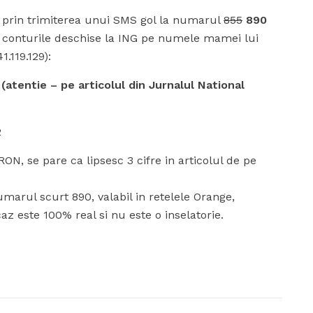
ro prin trimiterea unui SMS gol la numarul
855
890
in conturile deschise la ING pe numele mamei lui
.119.129):
5
(atentie – pe articolul din Jurnalul National
2
N, se pare ca lipsesc 3 cifre in articolul de pe
umarul scurt 890, valabil in retelele Orange,
z este 100% real si nu este o inselatorie.